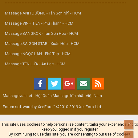
Massage ÁNH DƯƠNG - Tân Sơn Nhì - HCM
Massage VINH TIÊN - Phú Thạnh - HCM
Massage BANGKOK - Tân Sơn Hòa - HCM
Massage SAIGON STAR - Xuân Hòa - HCM
Massage NGỌC LAN - Phú Thọ - HCM
Massage TÊN LỬA - An Lạc - HCM
Massagevua.net - Hội Quán Massage lớn nhất Việt Nam
Forum software by XenForo™ ©2010-2019 XenForo Ltd.
Top
This site uses cookies to help personalise content, tailor your experience and to
keep you logged in if you register.
By continuing to use this site, you are consenting to our use of cookies.
Bot