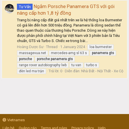
Ngắm Porsche Panamera GTS với gói
Tư Vấn
nâng cấp hơn 1,8 tỷ đồng
Trang bị nâng cấp đắt giá nhất trên xe là hệ thống loa Burmester
có giá lên đến hơn 500 triệu đồng. Panamera là dòng sedan thể
thao quen thuộc của thương hiệu Porsche. Dòng xe này hiện
được phân phối chính hãng tại Việt Nam với 3 phiên bản là Tiêu
chuẩn, GTS và Turbo S. Chiếc xe trong bài...
Hoàng Dược Sư
Thread
1 January 2024
loa burmester
massagevua.net
mercedes-amg sl 63 s
panamera
gts
porsche
porsche
panamera
gts
range rover autobiography lwb
tu van
turbo s
Trả lời: 0
Diễn đàn:
Nhà Đất - Nội Thất - Xe Cộ
đèn led ma trận
Vietnames
Liên hệ
Quảng cáo
Terms and rules
Privacy policy
Help