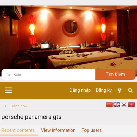
Đăng nhập
Đăng ký
Trang chủ
porsche panamera gts
Recent contents
View information
Top users