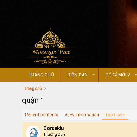
TRANG CHỦ
DIỄN ĐÀN
CÓ GÌ MỚI ?
Trang chủ
quận 1
Recent contents
View information
Top users
Doraekiu
Thường Dân