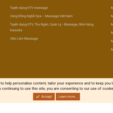
Tuyển dụng KTV massage
M
Cộng Đồng Nghề Spa – Massage Việt Nam
M
Tuyển dụng KTV, Thu Ngân, Quản Lý - Massage, Nhà Hàng,
M
Karaoke
M
Việc Làm Massage
M
M
to help personalise content, tailor your experience and to keep you lo
y continuing to use this site, you are consenting to our use of cookie
Accept
Learn more...