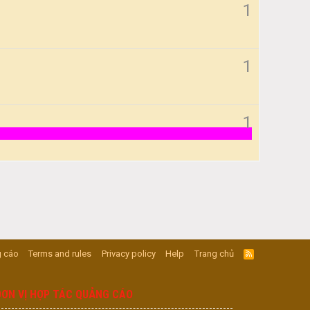
1
1
1
 cáo
Terms and rules
Privacy policy
Help
Trang chủ
R
S
S
ĐƠN VỊ HỢP TÁC QUẢNG CÁO