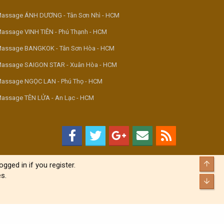
assage ÁNH DƯƠNG - Tân Sơn Nhì - HCM
assage VINH TIÊN - Phú Thạnh - HCM
assage BANGKOK - Tân Sơn Hòa - HCM
assage SAIGON STAR - Xuân Hòa - HCM
assage NGỌC LAN - Phú Thọ - HCM
assage TÊN LỬA - An Lạc - HCM
Top
gged in if you register.
s.
Bott