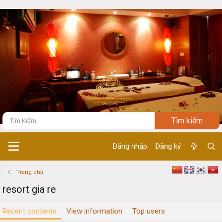
Đăng nhập
Đăng ký
Trang chủ
resort gia re
Recent contents
View information
Top users