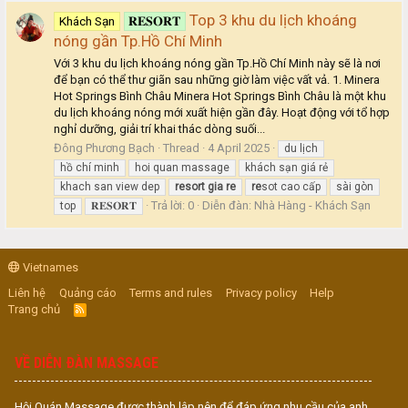
Top 3 khu du lịch khoáng
Khách Sạn
𝐑𝐄𝐒𝐎𝐑𝐓
nóng gần Tp.Hồ Chí Minh
Với 3 khu du lịch khoáng nóng gần Tp.Hồ Chí Minh này sẽ là nơi
để bạn có thể thư giãn sau những giờ làm việc vất vả. 1. Minera
Hot Springs Bình Châu Minera Hot Springs Bình Châu là một khu
du lịch khoáng nóng mới xuất hiện gần đây. Hoạt động với tổ hợp
nghỉ dưỡng, giải trí khai thác dòng suối...
Đông Phương Bạch
Thread
4 April 2025
du lịch
hồ chí minh
hoi quan massage
khách sạn giá rẻ
khach san view dep
resort
gia
re
re
sot cao cấp
sài gòn
Trả lời: 0
Diễn đàn:
Nhà Hàng - Khách Sạn
top
𝐑𝐄𝐒𝐎𝐑𝐓
Vietnames
Liên hệ
Quảng cáo
Terms and rules
Privacy policy
Help
Trang chủ
R
S
S
VỀ DIỄN ĐÀN MASSAGE
Hội Quán Massage được thành lập nên để đáp ứng nhu cầu của anh