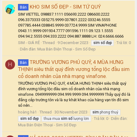
KHO SIM SỐ ĐẸP - SIM TỨ QUÝ
Bán
SIM VIETTEL 098837.1111 056693.2222 086600.2222
096.3373333 035275.9999 037801.2222 033246.5555
097785.4444 038845.9999 037724.9999 SIM VINAPHONE
0943.11.9999 091934.7777 091596.1111 09.123.1.5555
094.94.2.5555 094.333.2222 094.887.8888 LH: 024.6666.6666
SIM - GIÁ RẺ
Thread
9 December 2023
Trả lời: 0
sim
số
đẹp
Diễn đàn:
Mua Bán Điện Thoại - Sim Số Đẹp
TRƯỜNG VƯƠNG PHÚ QUÝ, 4 MÙA HƯNG
Bán
H
THỊNH siêu thất quý đỉnh vương tổng lộc đầu sim
cổ doanh nhân của nhà mạng vinafone.
TRƯỜNG VƯƠNG PHÚ QUÝ, 4 MÙA HƯNG THỊNH siêu thất quý
đỉnh vương tổng lộc đầu sim cổ doanh nhân của nhà mạng
vinafone. 0949999999 094.999.9999 094.9999999 Thấy quý đó là
đẳng cấp trường tồn và là sự khát khao của hàng vạn tín đồ sim
số nên...
hoàng hà1
Thread
30 November 2023
sim
phong thuỷ
Trả lời: 0
Diễn đàn:
sim
số
đẹp
thua mua
sim
số
lượng lớn
Mua Bán Điện Thoại - Sim Số Đẹp