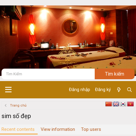
Đăng nhập
Đăng ký
Trang chủ
sim số đẹp
Recent contents
View information
Top users