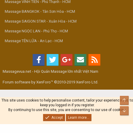
Massage VINH TIÊN - Phú Thạnh - HCM
Massage BANGKOK - Tân Sơn Hòa - HCM
Massage SAIGON STAR - Xuân Hòa - HCM
Massage NGỌC LAN - Phú Thọ - HCM
Massage TÊN LỬA - An Lạc - HCM
Massagevua.net - Hội Quán Massage lớn nhất Việt Nam
Forum software by XenForo™ ©2010-2019 XenForo Ltd.
Top
This site uses cookies to help personalise content, tailor your experience and to
keep you logged in if you register.
By continuing to use this site, you are consenting to our use of cookies.
Bot
Accept
Learn more...