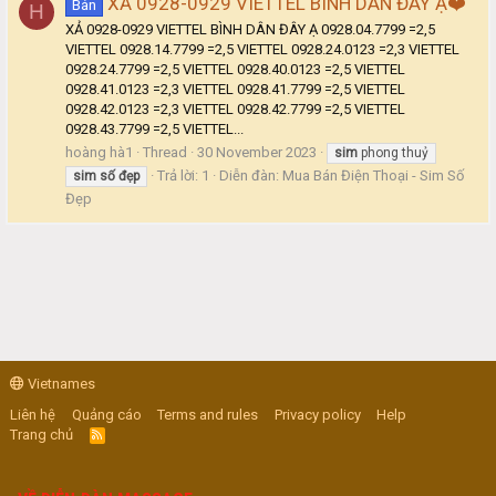
XẢ 0928-0929 VIETTEL BÌNH DÂN ĐÂY Ạ❤️
Bán
H
XẢ 0928-0929 VIETTEL BÌNH DÂN ĐÂY Ạ 0928.04.7799 =2,5
VIETTEL 0928.14.7799 =2,5 VIETTEL 0928.24.0123 =2,3 VIETTEL
0928.24.7799 =2,5 VIETTEL 0928.40.0123 =2,5 VIETTEL
0928.41.0123 =2,3 VIETTEL 0928.41.7799 =2,5 VIETTEL
0928.42.0123 =2,3 VIETTEL 0928.42.7799 =2,5 VIETTEL
0928.43.7799 =2,5 VIETTEL...
hoàng hà1
Thread
30 November 2023
sim
phong thuỷ
Trả lời: 1
Diễn đàn:
Mua Bán Điện Thoại - Sim Số
sim
số
đẹp
Đẹp
Vietnames
Liên hệ
Quảng cáo
Terms and rules
Privacy policy
Help
Trang chủ
R
S
S