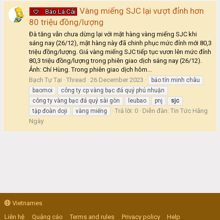
Vàng miếng SJC lại vượt đỉnh hơn
Báo Lá Cải
80 triệu đồng/lượng
Đà tăng vẫn chưa dừng lại với mặt hàng vàng miếng SJC khi
sáng nay (26/12), mặt hàng này đã chinh phục mức đỉnh mới 80,3
triệu đồng/lượng. Giá vàng miếng SJC tiếp tục vươn lên mức đỉnh
80,3 triệu đồng/lượng trong phiên giao dịch sáng nay (26/12).
Ảnh: Chí Hùng. Trong phiên giao dịch hôm...
Bạch Tự Tại
Thread
26 December 2023
bảo tín minh châu
baomoi
công ty cp vàng bạc đá quý phú nhuận
công ty vàng bạc đá quý sài gòn
leubao
pnj
sjc
Trả lời: 0
Diễn đàn:
Tin Tức Hằng
tập đoàn doji
vàng miếng
Ngày
Vietnames
Liên hệ
Quảng cáo
Terms and rules
Privacy policy
Help