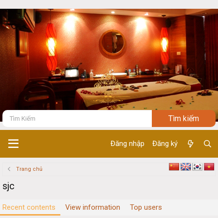
Đăng nhập
Đăng ký
Trang chủ
sjc
Recent contents
View information
Top users