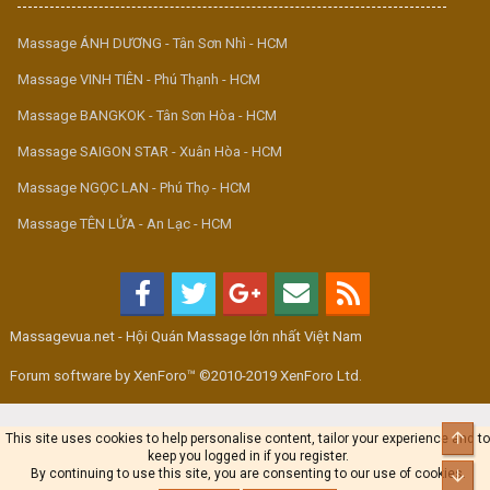
Massage ÁNH DƯƠNG - Tân Sơn Nhì - HCM
Massage VINH TIÊN - Phú Thạnh - HCM
Massage BANGKOK - Tân Sơn Hòa - HCM
Massage SAIGON STAR - Xuân Hòa - HCM
Massage NGỌC LAN - Phú Thọ - HCM
Massage TÊN LỬA - An Lạc - HCM
Massagevua.net - Hội Quán Massage lớn nhất Việt Nam
Forum software by XenForo™ ©2010-2019 XenForo Ltd.
Top
This site uses cookies to help personalise content, tailor your experience and to
keep you logged in if you register.
By continuing to use this site, you are consenting to our use of cookies.
Bot