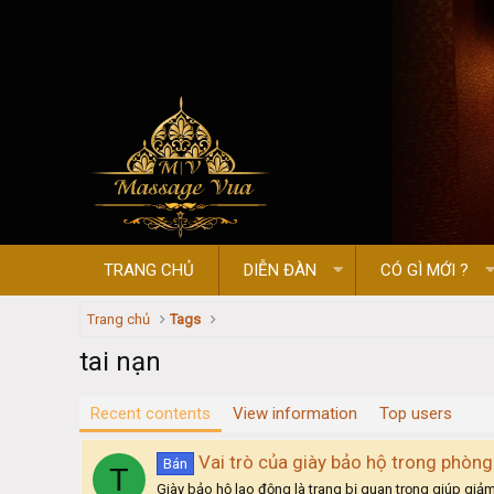
TRANG CHỦ
DIỄN ĐÀN
CÓ GÌ MỚI ?
Trang chủ
Tags
tai nạn
Recent contents
View information
Top users
Vai trò của giày bảo hộ trong phòng
Bán
T
Giày bảo hộ lao động là trang bị quan trọng giúp giảm 