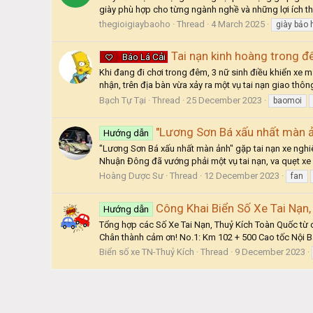
giày phù hợp cho từng ngành nghề và những lợi ích thực
thegioigiaybaoho
Thread
4 March 2025
giày bảo 
Tai nạn kinh hoàng trong đ
Báo Lá Cải
Khi đang đi chơi trong đêm, 3 nữ sinh điều khiển xe
nhận, trên địa bàn vừa xảy ra một vụ tai nạn giao thô
Bạch Tự Tại
Thread
25 December 2023
baomoi
"Lương Sơn Bá xấu nhất màn ản
Hướng dẫn
"Lương Sơn Bá xấu nhất màn ảnh" gặp tai nạn xe nghiê
Nhuận Đông đã vướng phải một vụ tai nạn, va quẹt xe
Hoàng Dược Sư
Thread
12 December 2023
fan
Công Khai Biển Số Xe Tai Nạn
Hướng dẫn
Tổng hợp các Số Xe Tai Nạn, Thuỷ Kích Toàn Quốc từ
Chân thành cảm ơn! No.1: Km 102 + 500 Cao tốc Nội Bà
Biển số xe TN-Thuỷ Kích
Thread
9 December 2023