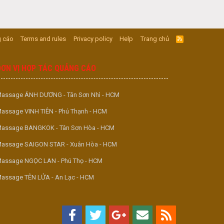
 cáo
Terms and rules
Privacy policy
Help
Trang chủ
R
S
S
ĐƠN VỊ HỢP TÁC QUẢNG CÁO
assage ÁNH DƯƠNG - Tân Sơn Nhì - HCM
assage VINH TIÊN - Phú Thạnh - HCM
assage BANGKOK - Tân Sơn Hòa - HCM
assage SAIGON STAR - Xuân Hòa - HCM
assage NGỌC LAN - Phú Thọ - HCM
assage TÊN LỬA - An Lạc - HCM