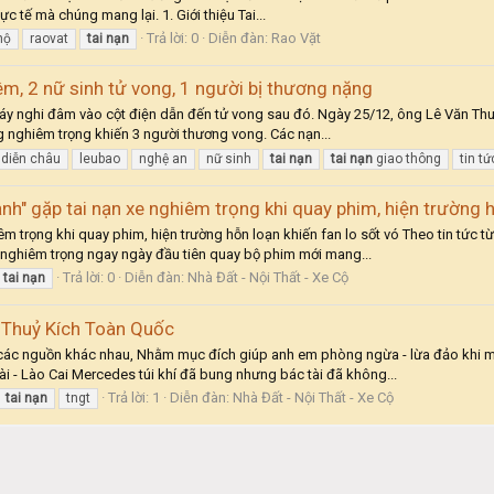
 tế mà chúng mang lại. 1. Giới thiệu Tai...
Trả lời: 0
Diễn đàn:
Rao Vặt
hộ
raovat
tai
nạn
êm, 2 nữ sinh tử vong, 1 người bị thương nặng
 máy nghi đâm vào cột điện dẫn đến tử vong sau đó. Ngày 25/12, ông Lê Văn Th
ng nghiêm trọng khiến 3 người thương vong. Các nạn...
diễn châu
leubao
nghệ an
nữ sinh
tai
nạn
tai
nạn
giao thông
tin tứ
h" gặp tai nạn xe nghiêm trọng khi quay phim, hiện trường hỗ
m trọng khi quay phim, hiện trường hỗn loạn khiến fan lo sốt vó Theo tin tức 
 nghiêm trọng ngay ngày đầu tiên quay bộ phim mới mang...
Trả lời: 0
Diễn đàn:
Nhà Đất - Nội Thất - Xe Cộ
tai
nạn
, Thuỷ Kích Toàn Quốc
 các nguồn khác nhau, Nhằm mục đích giúp anh em phòng ngừa - lừa đảo khi m
i - Lào Cai Mercedes túi khí đã bung nhưng bác tài đã không...
Trả lời: 1
Diễn đàn:
Nhà Đất - Nội Thất - Xe Cộ
tai
nạn
tngt