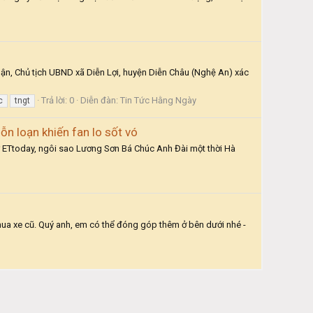
uận, Chủ tịch UBND xã Diễn Lợi, huyện Diễn Châu (Nghệ An) xác
Trả lời: 0
Diễn đàn:
Tin Tức Hằng Ngày
c
tngt
n loạn khiến fan lo sốt vó
từ ETtoday, ngôi sao Lương Sơn Bá Chúc Anh Đài một thời Hà
ua xe cũ. Quý anh, em có thể đóng góp thêm ở bên dưới nhé -