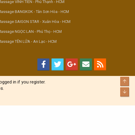
assage VINH TIÊN - Phú Thạnh - HCM
assage BANGKOK - Tân Sơn Hòa - HCM
assage SAIGON STAR - Xuân Hòa - HCM
assage NGỌC LAN - Phú Thọ - HCM
assage TÊN LỬA - An Lạc - HCM
Top
gged in if you register.
s.
Bott