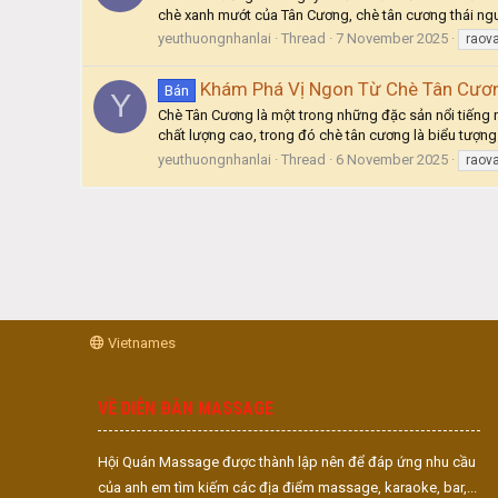
chè xanh mướt của Tân Cương, chè tân cương thái nguy
yeuthuongnhanlai
Thread
7 November 2025
raov
Khám Phá Vị Ngon Từ Chè Tân Cươn
Bán
Y
Chè Tân Cương là một trong những đặc sản nổi tiếng n
chất lượng cao, trong đó chè tân cương là biểu tượng 
yeuthuongnhanlai
Thread
6 November 2025
raov
Vietnames
VỀ DIỄN ĐÀN MASSAGE
Hội Quán Massage được thành lập nên để đáp ứng nhu cầu
của anh em tìm kiếm các địa điểm massage, karaoke, bar,...