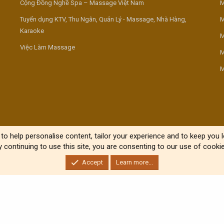
Cộng Đồng Nghề Spa – Massage Việt Nam
M
Tuyển dụng KTV, Thu Ngân, Quản Lý - Massage, Nhà Hàng,
M
Karaoke
M
Việc Làm Massage
M
M
to help personalise content, tailor your experience and to keep you lo
y continuing to use this site, you are consenting to our use of cookie
Accept
Learn more...