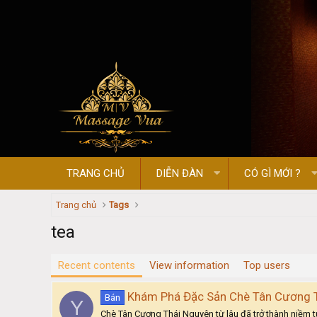
TRANG CHỦ
DIỄN ĐÀN
CÓ GÌ MỚI ?
Trang chủ
Tags
tea
Recent contents
View information
Top users
Khám Phá Đặc Sản Chè Tân Cương 
Bán
Y
Chè Tân Cương Thái Nguyên từ lâu đã trở thành niềm t