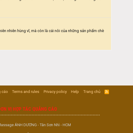
hiên nhiên hùng vĩ, mà còn là cái nôi của những sản phẩm chè
 cáo
Terms and rules
Privacy policy
Help
Trang chủ
R
S
S
ĐƠN VỊ HỢP TÁC QUẢNG CÁO
assage ÁNH DƯƠNG - Tân Sơn Nhì - HCM