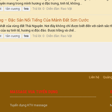
ên mang trong mình hương vị đặc trưng, tinh tế, không...
Trả lời: 0
Diễn đàn:
Rao Vặt
at
tân cương
tea
g – Đặc Sản Nổi Tiếng Của Mảnh Đất Sơn Cước
hất của vùng đất Thái Nguyên. Nơi đây không chỉ được biết đến với cảnh sắc t
của sự tinh tế, hương vị độc đáo. Được trồng và chế...
Trả lời: 0
Diễn đàn:
Rao Vặt
at
tân cương
tea
Liên hệ
Quảng
MASSAGE VUA TUYỂN DỤNG
Tuyển dụng KTV massage
M