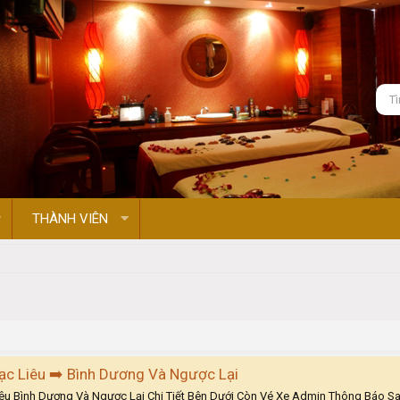
THÀNH VIÊN
ạc Liêu ➡️ Bình Dương Và Ngược Lại
u Bình Dương Và Ngược Lại Chi Tiết Bên Dưới Còn Vé Xe Admin Thông Báo Sau