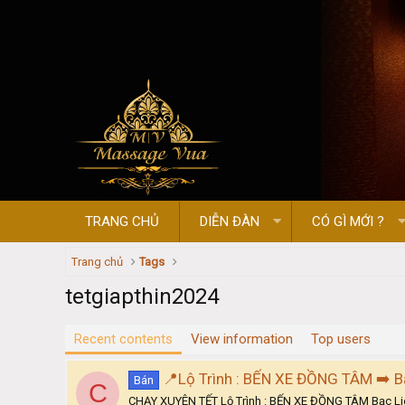
TRANG CHỦ
DIỄN ĐÀN
CÓ GÌ MỚI ?
Trang chủ
Tags
tetgiapthin2024
Recent contents
View information
Top users
📍Lộ Trình : BẾN XE ĐỒNG TÂM ➡️ B
Bán
C
CHẠY XUYÊN TẾT Lộ Trình : BẾN XE ĐỒNG TÂM Bạc Liê