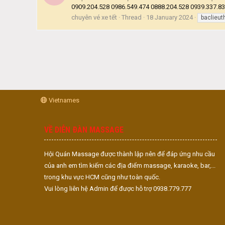
0909.204.528 0986.549.474 0888.204.528 0939.337.8
chuyên vé xe tết
Thread
18 January 2024
baclieu
Vietnames
VỀ DIỄN ĐÀN MASSAGE
Hội Quán Massage được thành lập nên để đáp ứng nhu cầu
của anh em tìm kiếm các địa điểm massage, karaoke, bar,...
trong khu vực HCM cũng như toàn quốc.
Vui lòng liên hệ Admin để được hỗ trợ 0938.779.777