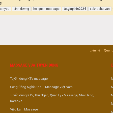
33
thanyeu
bình dương
hoi quan massage
tetgiapthin2024
xekhachutvan
Liên hệ
Quảng
MASSAGE VUA TUYỂN DỤNG
Tuyển dụng KTV massage
M
Cộng Đồng Nghề Spa – Massage Việt Nam
M
Tuyển dụng KTV, Thu Ngân, Quản Lý - Massage, Nhà Hàng,
M
Karaoke
M
Việc Làm Massage
M