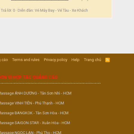
Trả lời: 0
Diễn đàn:
Vé Máy Bay - Vé Tàu - Xe Khách
 cáo
Terms and rules
Privacy policy
Help
Trang chủ
R
S
S
ĐƠN VỊ HỢP TÁC QUẢNG CÁO
assage ÁNH DƯƠNG - Tân Sơn Nhì - HCM
assage VINH TIÊN - Phú Thạnh - HCM
assage BANGKOK - Tân Sơn Hòa - HCM
assage SAIGON STAR - Xuân Hòa - HCM
assage NGỌC LAN - Phú Thọ - HCM