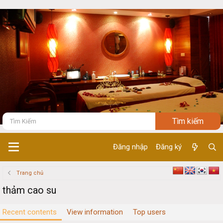
Đăng nhập
Đăng ký
Trang chủ
thảm cao su
Recent contents
View information
Top users