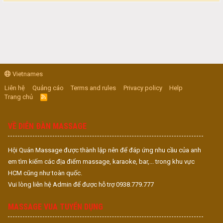
Vietnames
Liên hệ
Quảng cáo
Terms and rules
Privacy policy
Help
Trang chủ
R
S
S
VỀ DIỄN ĐÀN MASSAGE
Hội Quán Massage được thành lập nên để đáp ứng nhu cầu của anh
em tìm kiếm các địa điểm massage, karaoke, bar,... trong khu vực
HCM cũng như toàn quốc.
Vui lòng liên hệ Admin để được hỗ trợ 0938.779.777
MASSAGE VUA TUYỂN DỤNG