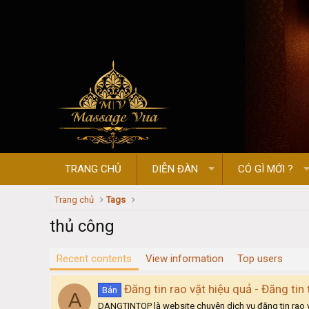
TRANG CHỦ
DIỄN ĐÀN
CÓ GÌ MỚI ?
Trang chủ
Tags
thủ công
Recent contents
View information
Top users
Đăng tin rao vặt hiệu quả - Đăng ti
Bán
A
DANGTINTOP là website chuyên dịch vụ đăng tin rao vặt