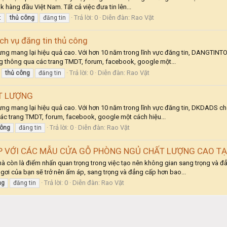
 hàng đầu Việt Nam. Tất cả việc đưa tin lên...
Trả lời: 0
Diễn đàn:
Rao Vặt
t
thủ
công
đăng tin
ch vụ đăng tin thủ công
nhưng mang lại hiệu quả cao. Với hơn 10 năm trong lĩnh vực đăng tin, DANGTINT
ng thông qua các trang TMDT, forum, facebook, google một...
Trả lời: 0
Diễn đàn:
Rao Vặt
thủ
công
đăng tin
T LƯỢNG
nhưng mang lại hiệu quả cao. Với hơn 10 năm trong lĩnh vực đăng tin, DKDADS ch
ác trang TMDT, forum, facebook, google một cách hiệu...
Trả lời: 0
Diễn đàn:
Rao Vặt
ông
đăng tin
P VỚI CÁC MẪU CỬA GỖ PHÒNG NGỦ CHẤT LƯỢNG CAO T
à còn là điểm nhấn quan trọng trong việc tạo nên không gian sang trọng và
gơi của bạn sẽ trở nên ấm áp, sang trọng và đẳng cấp hơn bao...
Trả lời: 0
Diễn đàn:
Rao Vặt
ng
đăng tin