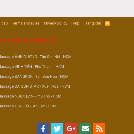
 cáo
Terms and rules
Privacy policy
Help
Trang chủ
R
S
S
ĐƠN VỊ HỢP TÁC QUẢNG CÁO
assage ÁNH DƯƠNG - Tân Sơn Nhì - HCM
assage VINH TIÊN - Phú Thạnh - HCM
assage BANGKOK - Tân Sơn Hòa - HCM
assage SAIGON STAR - Xuân Hòa - HCM
assage NGỌC LAN - Phú Thọ - HCM
assage TÊN LỬA - An Lạc - HCM