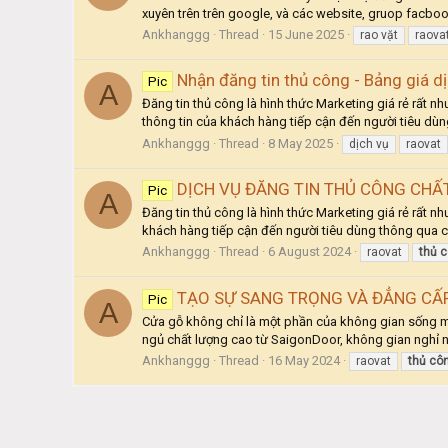
xuyên trên trên google, và các website, gruop facbook
Ankhanggg
Thread
15 June 2025
rao vặt
raova
Nhận đăng tin thủ công - Bảng giá dị
Pic
A
Đăng tin thủ công là hình thức Marketing giá rẻ rất 
thông tin của khách hàng tiếp cận đến người tiêu dù
Ankhanggg
Thread
8 May 2025
dịch vụ
raovat
DỊCH VỤ ĐĂNG TIN THỦ CÔNG CHẤ
Pic
A
Đăng tin thủ công là hình thức Marketing giá rẻ rất 
khách hàng tiếp cận đến người tiêu dùng thông qua c
Ankhanggg
Thread
6 August 2024
raovat
thủ
c
TẠO SỰ SANG TRỌNG VÀ ĐẲNG CẤ
Pic
A
Cửa gỗ không chỉ là một phần của không gian sống m
ngủ chất lượng cao từ SaigonDoor, không gian nghỉ n
Ankhanggg
Thread
16 May 2024
raovat
thủ
cô