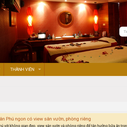
THÀNH VIÊN
n Phú ngon có view sân vườn, phòng riêng
 với không gian đẹp, view sân vườn và phòng riêng để tận hưởng bữa ăn trọn