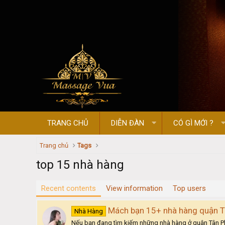
TRANG CHỦ
DIỄN ĐÀN
CÓ GÌ MỚI ?
Trang chủ
Tags
top 15 nhà hàng
Recent contents
View information
Top users
Mách bạn 15+ nhà hàng quận Tâ
Nhà Hàng
Nếu bạn đang tìm kiếm những nhà hàng ở quận Tân Phú