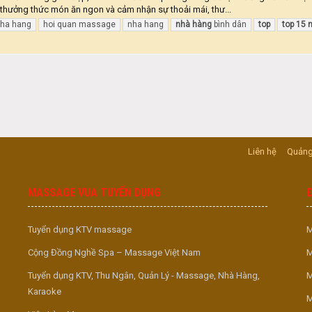
ể thưởng thức món ăn ngon và cảm nhận sự thoải mái, thư...
nha hang
hoi quan massage
nha hang
nhà
hàng
bình dân
top
top
15
Liên hệ
Quảng
MASSAGE VUA TUYỂN DỤNG
Tuyển dụng KTV massage
M
Cộng Đồng Nghề Spa – Massage Việt Nam
M
Tuyển dụng KTV, Thu Ngân, Quản Lý - Massage, Nhà Hàng,
M
Karaoke
M