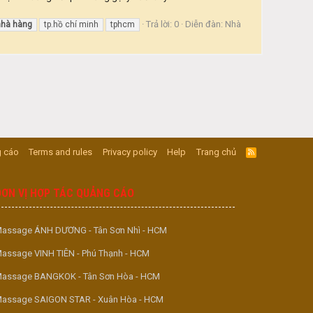
Trả lời: 0
Diễn đàn:
Nhà
nhà
hàng
tp.hồ chí minh
tphcm
 cáo
Terms and rules
Privacy policy
Help
Trang chủ
R
S
S
ĐƠN VỊ HỢP TÁC QUẢNG CÁO
assage ÁNH DƯƠNG - Tân Sơn Nhì - HCM
assage VINH TIÊN - Phú Thạnh - HCM
assage BANGKOK - Tân Sơn Hòa - HCM
assage SAIGON STAR - Xuân Hòa - HCM