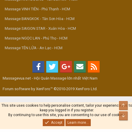
Massage VINH TIÊN - Phú Thạnh - HCM
Massage BANGKOK - Tân Sơn Hòa - HCM
Massage SAIGON STAR - Xuân Hòa - HCM
Massage NGỌC LAN - Phú Thọ - HCM
Massage TÊN LỬA - An Lạc - HCM
Massagevua.net - Hội Quán Massage lớn nhất Việt Nam
Forum software by XenForo™ ©2010-2019 XenForo Ltd.
Top
This site uses cookies to help personalise content, tailor your experience and to
keep you logged in if you register.
By continuing to use this site, you are consenting to our use of cookies.
Bot
Accept
Learn more...