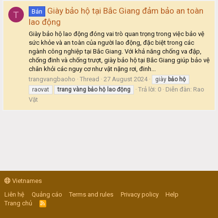
Giày bảo hộ tại Bắc Giang đảm bảo an toàn
Bán
T
lao động
Giày bảo hộ lao động đóng vai trò quan trọng trong việc bảo vệ
sức khỏe và an toàn của người lao động, đặc biệt trong các
ngành công nghiệp tại Bắc Giang. Với khả năng chống va đập,
chống đinh và chống trượt, giày bảo hộ tại Bắc Giang giúp bảo vệ
chân khỏi các nguy cơ như vật nặng rơi, đinh...
trangvangbaoho
Thread
27 August 2024
giày
bảo
hộ
Trả lời: 0
Diễn đàn:
Rao
raovat
trang
vàng
bảo
hộ
lao
động
Vặt
Vietnames
Liên hệ
Quảng cáo
Terms and rules
Privacy policy
Help
Trang chủ
R
S
S