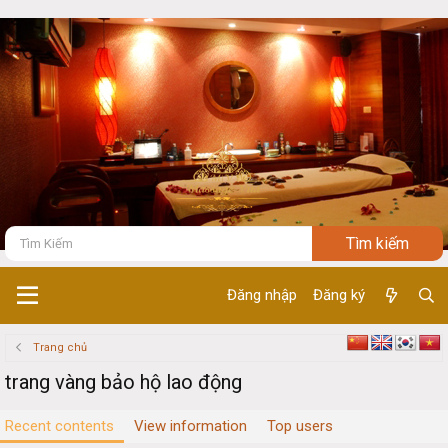
Đăng nhập
Đăng ký
Trang chủ
trang vàng bảo hộ lao động
Recent contents
View information
Top users