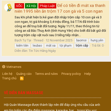
Để có tiền đi mát xa thanh
SỐC
Xã Hội
Pháp Luật
niên 1995 liền ăn trộm 17 con gà và 5 con ngan
Sau khi phát hiện bị kẻ gian đột nhập trộm cắp 10 con gà và 3
con ngan, trị giá khoảng 3,4 triệu đồng, bà T.T.N đã trình báo
công an để truy bắt đối tượng. Ngày 11/11, theo thông tin từ
công an xã Bắc Thuỵ Anh (tỉnh Hưng Yên) cho biết đã bắt giữ đối
tượng trộm cắp vật nuôi sau 3 tiếng tiếp nhận...
Bạch Tự Tại
Thread
12 November 2025
baomoi
hưng yên
Trả lời: 0
kiếm tiền
leubao
mát xa
tội phạm
trộm
cắp
Diễn đàn:
Tin Tức Hằng Ngày
Vietnames
Liên hệ
Quảng cáo
Terms and rules
Privacy policy
Help
Trang chủ
R
S
S
VỀ DIỄN ĐÀN MASSAGE
Hội Quán Massage được thành lập nên để đáp ứng nhu cầu của anh
em tìm kiếm các địa điểm massage, karaoke, bar,... trong khu vực