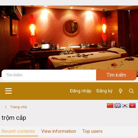
Đăng nhập
Đăng ký
Trang chủ
trộm cắp
Recent contents
View information
Top users