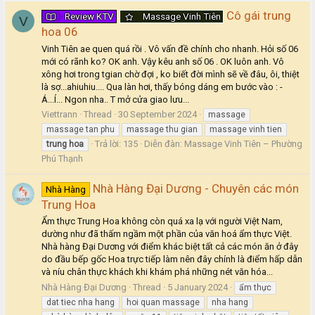
Cô gái trung
Review KTV
Massage Vinh Tiên
V
hoa 06
Vinh Tiên ae quen quá rồi . Vô vấn đề chính cho nhanh. Hỏi số 06
mới có rãnh ko? OK anh. Vậy kêu anh số 06 . OK luôn anh. Vô
xông hơi trong tgian chờ đợi , ko biết đời mình sẽ về đâu, ôi, thiệt
là sợ...ahiuhiu.... Qua làn hơi, thấy bóng dáng em bước vào : -
Á...Í... Ngon nha.. T mở cửa giao lưu...
Viettrann
Thread
30 September 2024
massage
massage tan phu
massage thu gian
massage vinh tien
Trả lời: 135
Diễn đàn:
Massage Vinh Tiên – Phường
trung
hoa
Phú Thạnh
Nhà Hàng Đại Dương - Chuyên các món
Nhà Hàng
Trung Hoa
Ẩm thực Trung Hoa không còn quá xa lạ với người Việt Nam,
dường như đã thấm ngầm một phần của văn hoá ẩm thực Việt.
Nhà hàng Đại Dương với điểm khác biệt tất cả các món ăn ở đây
do đầu bếp gốc Hoa trực tiếp làm nên đây chính là điểm hấp dẫn
và níu chân thực khách khi khám phá những nét văn hóa...
Nhà Hàng Đại Dương
Thread
5 January 2024
ẩm thực
dat tiec nha hang
hoi quan massage
nha hang