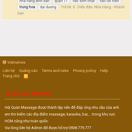
nhà hàng bình dân
quận 11
tiệc sinh nhật
tiệc tất niên
Trả lời: 0
Diễn đàn:
Nhà Hàng - Khách
trung
hoa
đại dương
Sạn
Vietnames
Liên hệ
Quảng cáo
Terms and rules
Privacy policy
Help
Trang chủ
R
S
S
VỀ DIỄN ĐÀN MASSAGE
Hội Quán Massage được thành lập nên để đáp ứng nhu cầu của anh
em tìm kiếm các địa điểm massage, karaoke, bar,... trong khu vực
HCM cũng như toàn quốc.
Vui lòng liên hệ Admin để được hỗ trợ 0938.779.777