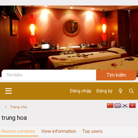
Đăng nhập
Đăng ký
Trang chủ
trung hoa
Recent contents
View information
Top users