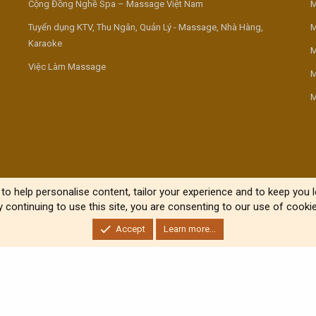
Cộng Đồng Nghề Spa – Massage Việt Nam
M
Tuyển dụng KTV, Thu Ngân, Quản Lý - Massage, Nhà Hàng,
M
Karaoke
M
Việc Làm Massage
M
M
to help personalise content, tailor your experience and to keep you lo
y continuing to use this site, you are consenting to our use of cookie
Accept
Learn more...