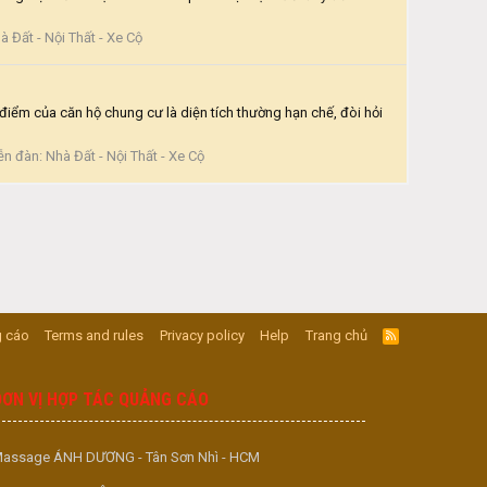
à Đất - Nội Thất - Xe Cộ
iểm của căn hộ chung cư là diện tích thường hạn chế, đòi hỏi
ễn đàn:
Nhà Đất - Nội Thất - Xe Cộ
 cáo
Terms and rules
Privacy policy
Help
Trang chủ
R
S
S
ĐƠN VỊ HỢP TÁC QUẢNG CÁO
assage ÁNH DƯƠNG - Tân Sơn Nhì - HCM