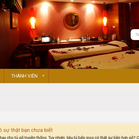
THÀNH VIÊN
6 sự thật bạn chưa biết
ay cho tủ gỗ truyền thống. Tuy nhiên, liệu tủ bếp inox có thật sự bền hơn gỗ?