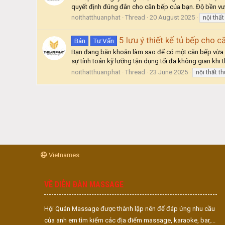
quyết định đúng đắn cho căn bếp của bạn. Độ bền vượt
noithatthuanphat
Thread
20 August 2025
nội thất
5 lưu ý thiết kế tủ bếp cho 
Bán
Tư Vấn
Bạn đang băn khoăn làm sao để có một căn bếp vừa đẹp
sự tính toán kỹ lưỡng tận dụng tối đa không gian khi th
noithatthuanphat
Thread
23 June 2025
nội thất t
Vietnames
VỀ DIỄN ĐÀN MASSAGE
Hội Quán Massage được thành lập nên để đáp ứng nhu cầu
của anh em tìm kiếm các địa điểm massage, karaoke, bar,...