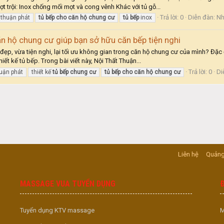
 trội: Inox chống mối mọt và cong vênh Khác với tủ gỗ...
Trả lời: 0
Diễn đàn:
Nh
 thuận phát
tủ
bếp
cho
căn
hộ
chung
cư
tủ
bếp
inox
căn hộ chung cư giúp bạn sở hữu căn bếp tiện nghi
, vừa tiện nghi, lại tối ưu không gian trong căn hộ chung cư của mình? Đặc đ
iết kế tủ bếp. Trong bài viết này, Nội Thất Thuận...
Trả lời: 0
Di
huận phát
thiết kế
tủ
bếp
chung
cư
tủ
bếp
cho
căn
hộ
chung
cư
Liên hệ
Quảng
MASSAGE VUA TUYỂN DỤNG
Tuyển dụng KTV massage
M