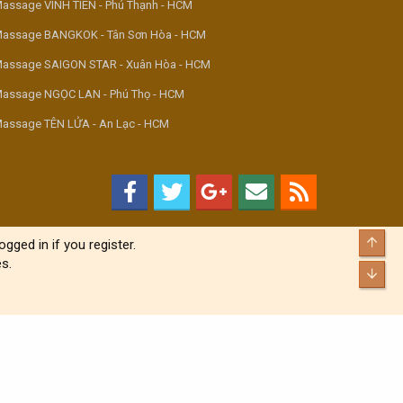
assage VINH TIÊN - Phú Thạnh - HCM
assage BANGKOK - Tân Sơn Hòa - HCM
assage SAIGON STAR - Xuân Hòa - HCM
assage NGỌC LAN - Phú Thọ - HCM
assage TÊN LỬA - An Lạc - HCM
Top
gged in if you register.
s.
Bott