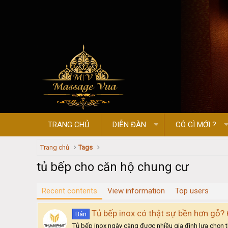
TRANG CHỦ
DIỄN ĐÀN
CÓ GÌ MỚI ?
Trang chủ
Tags
tủ bếp cho căn hộ chung cư
Recent contents
View information
Top users
Tủ bếp inox có thật sự bền hơn gỗ? 
Bán
Tủ bếp inox ngày càng được nhiều gia đình lựa chọn th