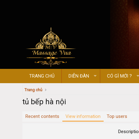
TRANG CHỦ
DIỄN ĐÀN
CÓ GÌ MỚI ?
Trang chủ
tủ bếp hà nội
Recent contents
View information
Top users
Descripti