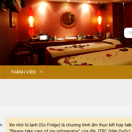
THÀNH VIÊN
on
Xin nhờ tủ lạnh (Go Fridge) là chương trình ẩm thực kết hợp t
"Please take care of my refrigerator" của đài JTBC (Hàn Quốc)