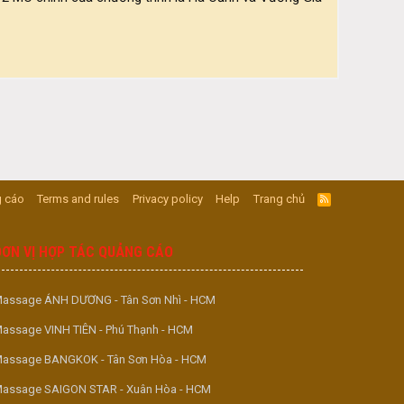
 cáo
Terms and rules
Privacy policy
Help
Trang chủ
R
S
S
ĐƠN VỊ HỢP TÁC QUẢNG CÁO
assage ÁNH DƯƠNG - Tân Sơn Nhì - HCM
assage VINH TIÊN - Phú Thạnh - HCM
assage BANGKOK - Tân Sơn Hòa - HCM
assage SAIGON STAR - Xuân Hòa - HCM