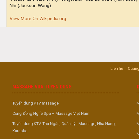
Nhĩ (Jackson Wang).
View More On Wikipedia.org
Liên hệ
Quảng
MASSAGE VUA TUYỂN DỤNG
Tuyển dụng KTV massage
M
Cộng Đồng Nghề Spa – Massage Việt Nam
M
Tuyển dụng KTV, Thu Ngân, Quản Lý - Massage, Nhà Hàng,
M
Karaoke
M