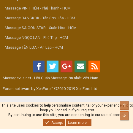
Massage VINH TIÊN - Phú Thạnh - HCM
Massage BANGKOK - Tân Sơn Hòa - HCM
Massage SAIGON STAR - Xuân Hòa - HCM
Massage NGỌC LAN - Phú Thọ - HCM
Massage TÊN LỬA - An Lạc - HCM
Massagevua.net - Hội Quán Massage lớn nhất Việt Nam
Forum software by XenForo™ ©2010-2019 XenForo Ltd.
Top
This site uses cookies to help personalise content, tailor your experience and to
keep you logged in if you register.
By continuing to use this site, you are consenting to our use of cookies.
Bot
Accept
Learn more...