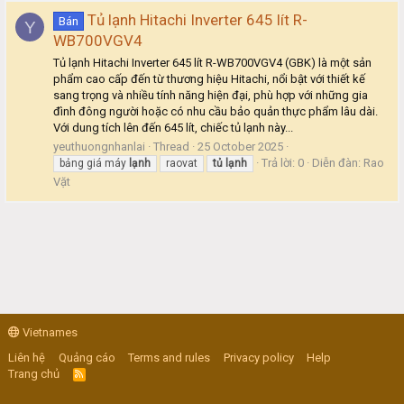
Tủ lạnh Hitachi Inverter 645 lít R-
Bán
Y
WB700VGV4
Tủ lạnh Hitachi Inverter 645 lít R-WB700VGV4 (GBK) là một sản
phẩm cao cấp đến từ thương hiệu Hitachi, nổi bật với thiết kế
sang trọng và nhiều tính năng hiện đại, phù hợp với những gia
đình đông người hoặc có nhu cầu bảo quản thực phẩm lâu dài.
Với dung tích lên đến 645 lít, chiếc tủ lạnh này...
yeuthuongnhanlai
Thread
25 October 2025
Trả lời: 0
Diễn đàn:
Rao
bảng giá máy
lạnh
raovat
tủ
lạnh
Vặt
Vietnames
Liên hệ
Quảng cáo
Terms and rules
Privacy policy
Help
Trang chủ
R
S
S