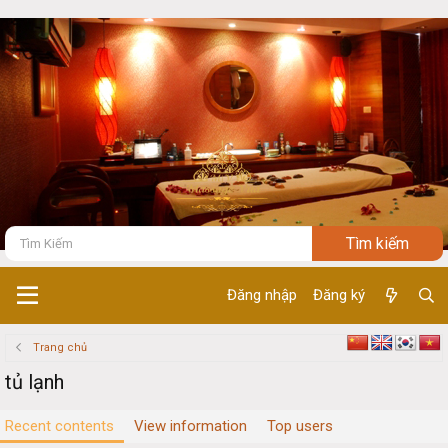
Đăng nhập
Đăng ký
Trang chủ
tủ lạnh
Recent contents
View information
Top users