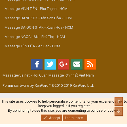
Massage VINH TIÊN - Phú Thạnh - HCM
Massage BANGKOK - Tân Sơn Hòa - HCM
Massage SAIGON STAR - Xuân Hòa - HCM
Massage NGỌC LAN - Phú Thọ - HCM
Massage TÊN LỬA - An Lạc - HCM
Massagevua.net - Hội Quán Massage lớn nhất Việt Nam
Forum software by XenForo™ ©2010-2019 XenForo Ltd.
Top
This site uses cookies to help personalise content, tailor your experience and to
keep you logged in if you register.
By continuing to use this site, you are consenting to our use of cookies.
Bot
Accept
Learn more...