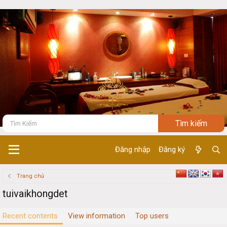
Đăng nhập
Đăng ký
Trang chủ
tuivaikhongdet
Recent contents
View information
Top users