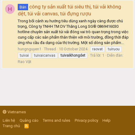
công ty sản xuất túi siêu thị, túi vải không
Bán
H
dệt, túi vải canvas, túi đựng rượu
Trong bối cảnh xu hướng tiêu dùng xanh ngày càng được chú
trọng, Công ty TNHH TM DV Thăng Long SG® 0869416030
hotline chuyên sản xuất túi vải đóng vai trò quan trọng trong việc
cung cấp các sản phẩm thân thiện với môi trường, đồng thời đáp
ứng nhu cầu đa dạng của thị trường. Một số dòng sản phẩm...
hungnguyen1
Thread
10 October 2024
raovat
tuiruou
Trả lời: 1
Diễn đàn:
tuivai
tuivaicanvas
tuivaikhongdet
Rao Vặt
Vietnames
Liên hệ
Quảng cáo
Terms and rules
Privacy policy
Help
Trang chủ
R
S
S