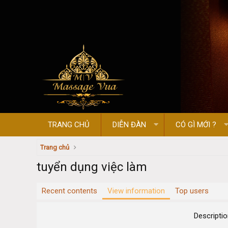
TRANG CHỦ
DIỄN ĐÀN
CÓ GÌ MỚI ?
Trang chủ
tuyển dụng việc làm
Recent contents
View information
Top users
Descripti