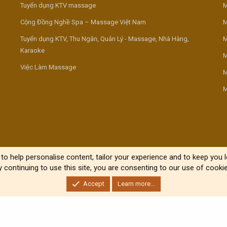
Tuyển dụng KTV massage
M
Cộng Đồng Nghề Spa – Massage Việt Nam
M
Tuyển dụng KTV, Thu Ngân, Quản Lý - Massage, Nhà Hàng,
M
Karaoke
M
Việc Làm Massage
M
M
to help personalise content, tailor your experience and to keep you lo
y continuing to use this site, you are consenting to our use of cookie
Accept
Learn more...