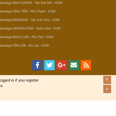
assage ÁNH DƯƠNG - Tân Sơn Nhì - HCM
assage VINH TIÊN - Phú Thạnh - HCM
assage BANGKOK - Tân Sơn Hòa - HCM
assage SAIGON STAR - Xuân Hòa - HCM
assage NGỌC LAN - Phú Thọ - HCM
assage TÊN LỬA - An Lạc - HCM
Top
gged in if you register.
s.
Bott