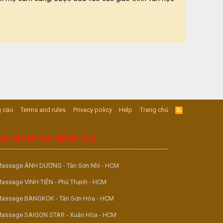
 cáo
Terms and rules
Privacy policy
Help
Trang chủ
R
S
S
ĐƠN VỊ HỢP TÁC QUẢNG CÁO
assage ÁNH DƯƠNG - Tân Sơn Nhì - HCM
assage VINH TIÊN - Phú Thạnh - HCM
assage BANGKOK - Tân Sơn Hòa - HCM
assage SAIGON STAR - Xuân Hòa - HCM