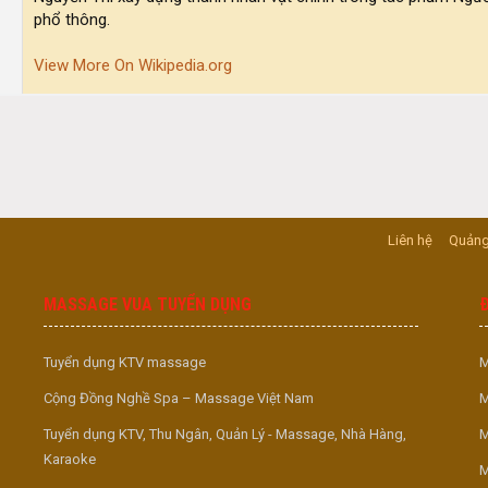
phổ thông.
View More On Wikipedia.org
Liên hệ
Quảng
MASSAGE VUA TUYỂN DỤNG
Tuyển dụng KTV massage
M
Cộng Đồng Nghề Spa – Massage Việt Nam
M
Tuyển dụng KTV, Thu Ngân, Quản Lý - Massage, Nhà Hàng,
M
Karaoke
M