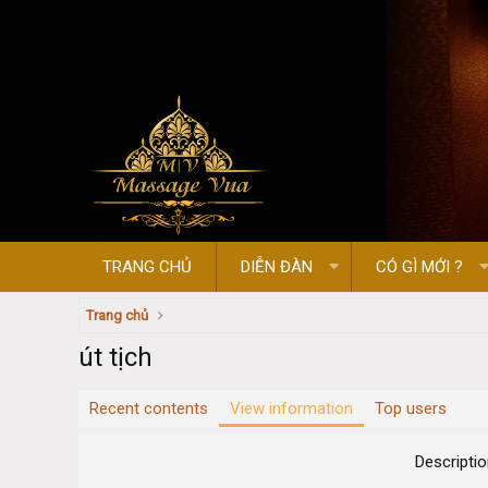
TRANG CHỦ
DIỄN ĐÀN
CÓ GÌ MỚI ?
Trang chủ
út tịch
Recent contents
View information
Top users
Descripti