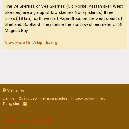
The Ve Skerries or Vee Skerries (Old Norse: Vestan sker, West
Skerries) are a group of low skerries (rocky islands) three
miles (4.8 km) north west of Papa Stour, on the west coast of
Shetland, Scotland. They define the southwest perimeter of St
Magnus Bay.
View More On Wikipedia.org
Vietnames
Liên hệ
Quảng cáo
Terms and rules
Privacy policy
Help
Trang chủ
R
S
S
VỀ DIỄN ĐÀN MASSAGE