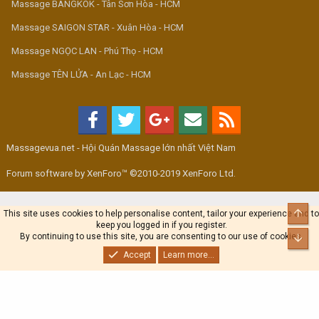
Massage BANGKOK - Tân Sơn Hòa - HCM
Massage SAIGON STAR - Xuân Hòa - HCM
Massage NGỌC LAN - Phú Thọ - HCM
Massage TÊN LỬA - An Lạc - HCM
Massagevua.net - Hội Quán Massage lớn nhất Việt Nam
Forum software by XenForo™ ©2010-2019 XenForo Ltd.
Top
This site uses cookies to help personalise content, tailor your experience and to
keep you logged in if you register.
By continuing to use this site, you are consenting to our use of cookies.
Bot
Accept
Learn more...