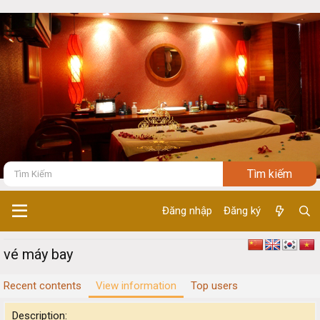
Đăng nhập
Đăng ký
vé máy bay
Recent contents
View information
Top users
Description