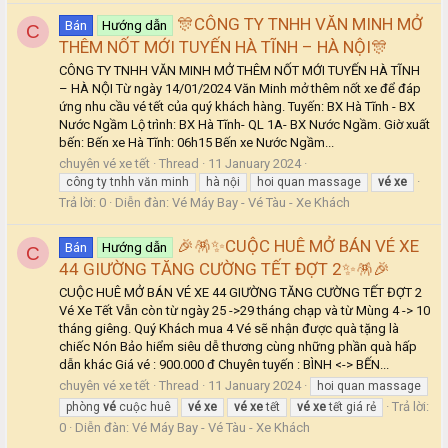
🎊CÔNG TY TNHH VĂN MINH MỞ
Bán
Hướng dẫn
C
THÊM NỐT MỚI TUYẾN HÀ TĨNH – HÀ NỘI🎊
CÔNG TY TNHH VĂN MINH MỞ THÊM NỐT MỚI TUYẾN HÀ TĨNH
– HÀ NỘI Từ ngày 14/01/2024 Văn Minh mở thêm nốt xe để đáp
ứng nhu cầu vé tết của quý khách hàng. Tuyến: BX Hà Tĩnh - BX
Nước Ngầm Lộ trình: BX Hà Tĩnh- QL 1A- BX Nước Ngầm. Giờ xuất
bến: Bến xe Hà Tĩnh: 06h15 Bến xe Nước Ngầm...
chuyên vé xe tết
Thread
11 January 2024
công ty tnhh văn minh
hà nội
hoi quan massage
vé
xe
Trả lời: 0
Diễn đàn:
Vé Máy Bay - Vé Tàu - Xe Khách
🎉🪅✨CUỘC HUÊ MỞ BÁN VÉ XE
Bán
Hướng dẫn
C
44 GIƯỜNG TĂNG CƯỜNG TẾT ĐỢT 2✨🪅🎉
CUỘC HUÊ MỞ BÁN VÉ XE 44 GIƯỜNG TĂNG CƯỜNG TẾT ĐỢT 2
Vé Xe Tết Vẫn còn từ ngày 25 ->29 tháng chạp và từ Mùng 4 -> 10
tháng giêng. Quý Khách mua 4 Vé sẽ nhận được quà tặng là
chiếc Nón Bảo hiểm siêu dễ thương cùng những phần quà hấp
dẫn khác Giá vé : 900.000 đ Chuyên tuyến : BÌNH <-> BẾN...
chuyên vé xe tết
Thread
11 January 2024
hoi quan massage
Trả lời:
phòng
vé
cuộc huê
vé
xe
vé
xe
tết
vé
xe
tết giá rẻ
0
Diễn đàn:
Vé Máy Bay - Vé Tàu - Xe Khách