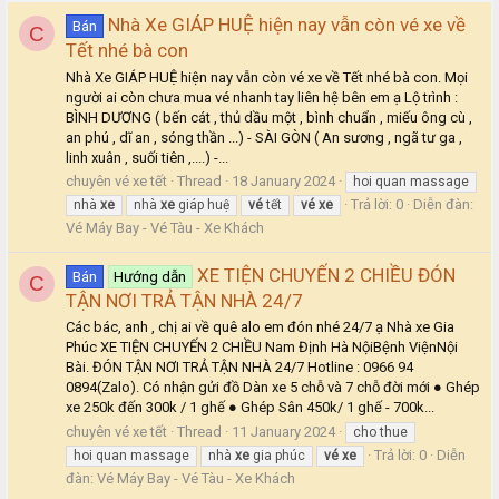
Nhà Xe GIÁP HUỆ hiện nay vẫn còn vé xe về
Bán
C
Tết nhé bà con
Nhà Xe GIÁP HUỆ hiện nay vẫn còn vé xe về Tết nhé bà con. Mọi
người ai còn chưa mua vé nhanh tay liên hệ bên em ạ Lộ trình :
BÌNH DƯƠNG ( bến cát , thủ dầu một , bình chuẩn , miếu ông cù ,
an phú , dĩ an , sóng thần ...) - SÀI GÒN ( An sương , ngã tư ga ,
linh xuân , suối tiên ,....) -...
chuyên vé xe tết
Thread
18 January 2024
hoi quan massage
Trả lời: 0
Diễn đàn:
nhà
xe
nhà
xe
giáp huệ
vé
tết
vé
xe
Vé Máy Bay - Vé Tàu - Xe Khách
XE TIỆN CHUYẾN 2 CHIỀU ĐÓN
Bán
Hướng dẫn
C
TẬN NƠI TRẢ TẬN NHÀ 24/7
Các bác, anh , chị ai về quê alo em đón nhé 24/7 ạ Nhà xe Gia
Phúc XE TIỆN CHUYẾN 2 CHIỀU Nam Định Hà NộiBệnh ViệnNội
Bài. ĐÓN TẬN NƠI TRẢ TẬN NHÀ 24/7 Hotline : 0966 94
0894(Zalo). Có nhận gửi đồ Dàn xe 5 chỗ và 7 chỗ đời mới ● Ghép
xe 250k đến 300k / 1 ghế ● Ghép Sân 450k/ 1 ghế - 700k...
chuyên vé xe tết
Thread
11 January 2024
cho thue
Trả lời: 0
Diễn
hoi quan massage
nhà
xe
gia phúc
vé
xe
đàn:
Vé Máy Bay - Vé Tàu - Xe Khách