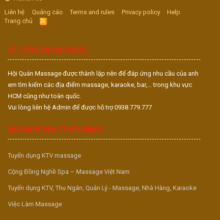
Liên hệ
Quảng cáo
Terms and rules
Privacy policy
Help
Trang chủ
R
S
S
VỀ DIỄN ĐÀN MASSAGE
Hội Quán Massage được thành lập nên để đáp ứng nhu cầu của anh
em tìm kiếm các địa điểm massage, karaoke, bar,... trong khu vực
HCM cũng như toàn quốc.
Vui lòng liên hệ Admin để được hỗ trợ 0938.779.777
MASSAGE VUA TUYỂN DỤNG
Tuyển dụng KTV massage
Cộng Đồng Nghề Spa – Massage Việt Nam
Tuyển dụng KTV, Thu Ngân, Quản Lý - Massage, Nhà Hàng, Karaoke
Việc Làm Massage