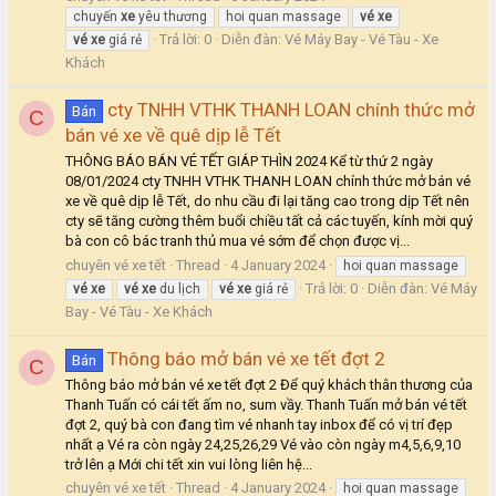
chuyến
xe
yêu thương
hoi quan massage
vé
xe
Trả lời: 0
Diễn đàn:
Vé Máy Bay - Vé Tàu - Xe
vé
xe
giá rẻ
Khách
cty TNHH VTHK THANH LOAN chính thức mở
Bán
C
bán vé xe về quê dịp lễ Tết
THÔNG BÁO BÁN VÉ TẾT GIÁP THÌN 2024 Kể từ thứ 2 ngày
08/01/2024 cty TNHH VTHK THANH LOAN chính thức mở bán vé
xe về quê dịp lễ Tết, do nhu cầu đi lại tăng cao trong dịp Tết nên
cty sẽ tăng cường thêm buổi chiều tất cả các tuyến, kính mời quý
bà con cô bác tranh thủ mua vé sớm để chọn được vị...
chuyên vé xe tết
Thread
4 January 2024
hoi quan massage
Trả lời: 0
Diễn đàn:
Vé Máy
vé
xe
vé
xe
du lịch
vé
xe
giá rẻ
Bay - Vé Tàu - Xe Khách
Thông báo mở bán vé xe tết đợt 2
Bán
C
Thông báo mở bán vé xe tết đợt 2 Để quý khách thân thương của
Thanh Tuấn có cái tết ấm no, sum vầy. Thanh Tuấn mở bán vé tết
đợt 2, quý bà con đang tìm vé nhanh tay inbox để có vị trí đẹp
nhất ạ Vé ra còn ngày 24,25,26,29 Vé vào còn ngày m4,5,6,9,10
trở lên ạ Mới chi tết xin vui lòng liên hệ...
chuyên vé xe tết
Thread
4 January 2024
hoi quan massage