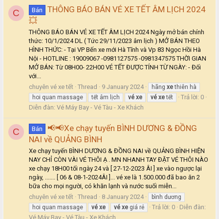
THÔNG BÁO BÁN VÉ XE TẾT ÂM LỊCH 2024
Bán
C
💥
THÔNG BÁO BÁN VÉ XE TẾT ÂM LỊCH 2024 Ngày mở bán chính
thức: 10/1/2024 DL ( Tức 29/11/2023 âm lịch ) MỞ BÁN THEO
HÌNH THỨC: - Tại VP Bến xe mới Hà Tĩnh và Vp 83 Ngọc Hồi Hà
Nội - HOTLINE : 19009067 -0981127575 -0981347575 THỜI GIAN
MỞ BÁN: Từ 08H00- 22H00 VÉ TẾT ĐƯỢC TÍNH TỪ NGÀY: - Đối
với...
chuyên vé xe tết
Thread
9 January 2024
hãng
xe
thiên hà
Trả lời: 0
hoi quan massage
tết âm lịch
vé
xe
vé
xe
tết
Diễn đàn:
Vé Máy Bay - Vé Tàu - Xe Khách
📢📢Xe chạy tuyến BÌNH DƯƠNG & ĐỒNG
Bán
C
NAI về QUẢNG BÌNH
Xe chạy tuyến BÌNH DƯƠNG & ĐỒNG NAI về QUẢNG BÌNH HIỆN
NAY CHỈ CÒN VÀI VÉ THÔI Ạ . MN NHANH TAY ĐẶT VÉ THÔI NÀO
xe chạy 18H00 tối ngày 24 và [ 27-12-2023 ÂI ] xe vào ngược lại
ngày, ....... [ 06 & 08-1-2024ÂI ]... vé xe là 1.500.000 đã bao ăn 2
bữa cho mọi người, có khăn lạnh và nước suối miễn...
chuyên vé xe tết
Thread
8 January 2024
bình dương
Trả lời: 0
Diễn đàn:
hoi quan massage
vé
xe
vé
xe
giá rẻ
Vé Máy Bay - Vé Tàu - Xe Khách