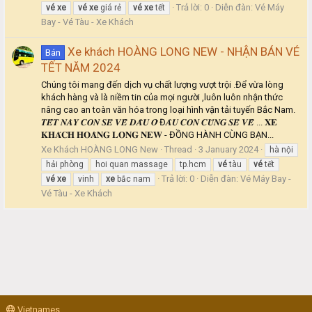
Trả lời: 0
Diễn đàn:
Vé Máy
vé
xe
vé
xe
giá rẻ
vé
xe
tết
Bay - Vé Tàu - Xe Khách
Xe khách HOÀNG LONG NEW - NHẬN BÁN VÉ
Bán
TẾT NĂM 2024
Chúng tôi mang đến dịch vụ chất lượng vượt trội .Để vừa lòng
khách hàng và là niềm tin của mọi người ,luôn luôn nhận thức
nâng cao an toàn văn hóa trong loại hình vận tải tuyến Bắc Nam.
𝑻𝑬̂́𝑻 𝑵𝑨̀𝒀 𝑪𝑶𝑵 𝑺𝑬̃ 𝑽𝑬̂̀ 𝑫𝑨̂̃𝑼 𝑶̛̉ Đ𝑨̂𝑼 𝑪𝑶𝑵 𝑪𝑼̃𝑵𝑮 𝑺𝑬̃ 𝑽𝑬̂̀ ... 𝐗𝐄
𝐊𝐇𝐀́𝐂𝐇 𝐇𝐎𝐀̀𝐍𝐆 𝐋𝐎𝐍𝐆 𝐍𝐄𝐖 - ĐỒNG HÀNH CÙNG BẠN...
Xe Khách HOÀNG LONG New
Thread
3 January 2024
hà nội
hải phòng
hoi quan massage
tp.hcm
vé
tàu
vé
tết
Trả lời: 0
Diễn đàn:
Vé Máy Bay -
vé
xe
vinh
xe
bắc nam
Vé Tàu - Xe Khách
Vietnames