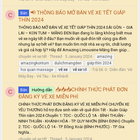
📢 THÔNG BÁO MỞ BÁN VÉ XE TẾT GIÁP
Bán
C
THÌN 2024
THÔNG BÁO MỞ BÁN VÉ XE TẾT GIÁP THÌN 2024 SÀI GÒN – GIA
LAI – KON TUM – MĂNG ĐEN Bạn đang lo lắng không biết mua
vé xe ngày tết ở đâu? Bạn muốn về quê đón tết cùng gia đình
nhưng lại sợ hết vé? Bạn muốn tìm một nhà xe uy tín, chất lượng
và giá cả hợp lý? Hãy để Amazing Limousine Măng Đen giúp...
chuyên vé xe tết
Thread
5 January 2024
amazing
amazingkontum
dulichmangden
giáp thìn 2024
Trả lời: 0
Diễn đàn:
Vé
hoi quan massage
vé
xe
vé
xe
tết
Máy Bay - Vé Tàu - Xe Khách
📥📥📥CHÍNH THỨC PHÁT ĐƠN
Bán
Hướng dẫn
C
ĐĂNG KÝ VÉ XE MIỄN PHÍ
CHÍNH THỨC PHÁT ĐƠN ĐĂNG KÝ VÉ XE MIỄN PHÍ CHUYẾN XE
YÊU THƯƠNG hỗ trợ đưa sinh viên về quê đón Tết - Xuân Giáp
Thìn năm 2024 Chuyến 1: TDC - QUỐC LỘ 1A - BÌNH THUẬN -
NINH THUẬN - KHÁNH HÒA - TP. QUY NHƠN (BÌNH ĐỊNH) Chuyến
2: TDC - QUỐC LỘ 14 - TP. Đồng Xoài (BÌNH PHƯỚC) - TP. Gia
Nghĩa...
chuyên vé xe tết
Thread
5 January 2024