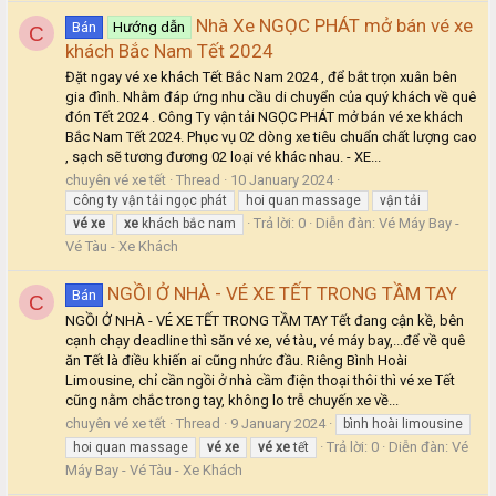
Nhà Xe NGỌC PHÁT mở bán vé xe
Bán
Hướng dẫn
C
khách Bắc Nam Tết 2024
Đặt ngay vé xe khách Tết Bắc Nam 2024 , để bắt trọn xuân bên
gia đình. Nhằm đáp ứng nhu cầu di chuyển của quý khách về quê
đón Tết 2024 . Công Ty vận tải NGỌC PHÁT mở bán vé xe khách
Bắc Nam Tết 2024. Phục vụ 02 dòng xe tiêu chuẩn chất lượng cao
, sạch sẽ tương đương 02 loại vé khác nhau. - XE...
chuyên vé xe tết
Thread
10 January 2024
công ty vận tải ngọc phát
hoi quan massage
vận tải
Trả lời: 0
Diễn đàn:
Vé Máy Bay -
vé
xe
xe
khách bắc nam
Vé Tàu - Xe Khách
NGỒI Ở NHÀ - VÉ XE TẾT TRONG TẦM TAY
Bán
C
NGỒI Ở NHÀ - VÉ XE TẾT TRONG TẦM TAY Tết đang cận kề, bên
cạnh chạy deadline thì săn vé xe, vé tàu, vé máy bay,...để về quê
ăn Tết là điều khiến ai cũng nhức đầu. Riêng Bình Hoài
Limousine, chỉ cần ngồi ở nhà cầm điện thoại thôi thì vé xe Tết
cũng nằm chắc trong tay, không lo trễ chuyến xe về...
chuyên vé xe tết
Thread
9 January 2024
bình hoài limousine
Trả lời: 0
Diễn đàn:
Vé
hoi quan massage
vé
xe
vé
xe
tết
Máy Bay - Vé Tàu - Xe Khách