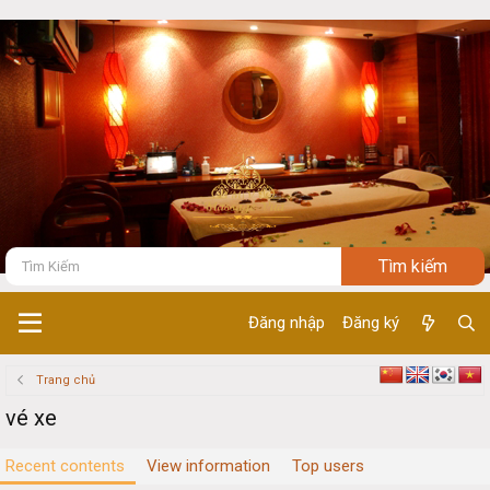
Đăng nhập
Đăng ký
Trang chủ
vé xe
Recent contents
View information
Top users