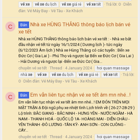
Trả lời: 0
Diễn
vé
xe
vé
xe
du lịch
vé
xe
giá rẻ
vé
xe
tết
đàn:
Vé Máy Bay - Vé Tàu - Xe Khách
Nhà xe HÙNG THẮNG thông báo lịch bán vé
Bán
C
xe tết
Nhà xe HÙNG THẮNG thông báo lịch bán vé xe tết : - Nhà xe bắt
đầu nhận vé tết từ ngày 16/1/2024 ( Dương lịch )- tức ngày
(6/12/2023 Âm lịch ) Nhà xe Hùng Thắng có các tuyến : Bến xe
Đức Cơ ( Gia Lai ) - Phú Thọ và ngược lại Bến xe Đức Cơ ( Gia Lai )
- Hải Dương và ngược lại -Bến xe Đức Cơ ( Gia...
chuyên vé xe tết
Thread
4 January 2024
hoi quan massage
Trả lời:
nhà
xe
vé
xe
vé
xe
du lịch
vé
xe
giá rẻ
vé
xe
tết
0
Diễn đàn:
Vé Máy Bay - Vé Tàu - Xe Khách
Em vẫn liên tục nhận vé xe tết âm mn nhé…!
Bán
C
Em vẫn liên tục nhận vé xe tết âm mn nhé…! EM ĐÓN TRÊN MỌI
MẶT TRẬN Ạ Đội ngũ phụ xe nhiệt tình Lịch trình về ( 26-27-28-29 )
Lộ trình: BẮC GIANG - BẮC NINH - HƯNG YÊN - NƯỚC NGẦM - HÀ
NAM - THANH HOÁ - QUỐC LỘ 1A- HOÀNG MAI - DIỄN CHÂU -
YÊN THÀNH -ĐÔ LƯƠNG -TÂN KỲ- ANH SƠN - CON CUÔNG -
CÂY...
chuyên vé xe tết
Thread
4 January 2024
hoi quan massage