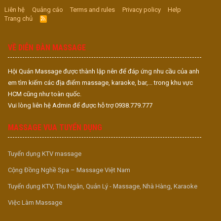
Liên hệ
Quảng cáo
Terms and rules
Privacy policy
Help
Trang chủ
R
S
S
VỀ DIỄN ĐÀN MASSAGE
Hội Quán Massage được thành lập nên để đáp ứng nhu cầu của anh
em tìm kiếm các địa điểm massage, karaoke, bar,... trong khu vực
HCM cũng như toàn quốc.
Vui lòng liên hệ Admin để được hỗ trợ 0938.779.777
MASSAGE VUA TUYỂN DỤNG
Tuyển dụng KTV massage
Cộng Đồng Nghề Spa – Massage Việt Nam
Tuyển dụng KTV, Thu Ngân, Quản Lý - Massage, Nhà Hàng, Karaoke
Việc Làm Massage