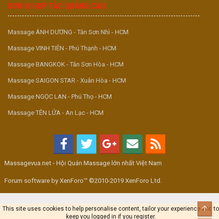
ĐƠN VỊ HỢP TÁC QUẢNG CÁO
Massage ÁNH DƯƠNG - Tân Sơn Nhì - HCM
Massage VINH TIÊN - Phú Thạnh - HCM
Massage BANGKOK - Tân Sơn Hòa - HCM
Massage SAIGON STAR - Xuân Hòa - HCM
Massage NGỌC LAN - Phú Thọ - HCM
Massage TÊN LỬA - An Lạc - HCM
Massagevua.net - Hội Quán Massage lớn nhất Việt Nam
Forum software by XenForo™ ©2010-2019 XenForo Ltd.
Top
This site uses cookies to help personalise content, tailor your experience and to
keep you logged in if you register.