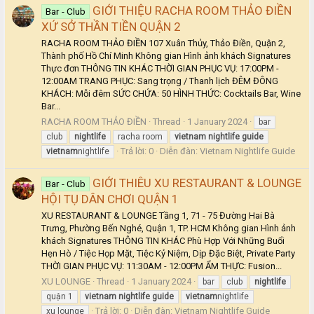
GIỚI THIỆU RACHA ROOM THẢO ĐIỀN
Bar - Club
XỨ SỞ THẦN TIỀN QUẬN 2
RACHA ROOM THẢO ĐIỀN 107 Xuân Thủy, Thảo Điền, Quận 2,
Thành phố Hồ Chí Minh Không gian Hình ảnh khách Signatures
Thực đơn THÔNG TIN KHÁC THỜI GIAN PHỤC VỤ: 17:00PM -
12:00AM TRANG PHỤC: Sang trọng / Thanh lịch ĐÊM ĐÔNG
KHÁCH: Mỗi đêm SỨC CHỨA: 50 HÌNH THỨC: Cocktails Bar, Wine
Bar...
RACHA ROOM THẢO ĐIỀN
Thread
1 January 2024
bar
club
nightlife
racha room
vietnam
nightlife
guide
Trả lời: 0
Diễn đàn:
Vietnam Nightlife Guide
vietnam
nightlife
GIỚI THIÊU XU RESTAURANT & LOUNGE
Bar - Club
HỘI TỤ DÂN CHƠI QUẬN 1
XU RESTAURANT & LOUNGE Tầng 1, 71 - 75 Đường Hai Bà
Trưng, Phường Bến Nghé, Quận 1, TP. HCM Không gian Hình ảnh
khách Signatures THÔNG TIN KHÁC Phù Hợp Với Những Buổi
Hẹn Hò / Tiệc Họp Mặt, Tiệc Kỷ Niệm, Dịp Đặc Biệt, Private Party
THỜI GIAN PHỤC VỤ: 11:30AM - 12:00PM ẨM THỰC: Fusion...
XU LOUNGE
Thread
1 January 2024
bar
club
nightlife
quận 1
vietnam
nightlife
guide
vietnam
nightlife
Trả lời: 0
Diễn đàn:
Vietnam Nightlife Guide
xu lounge