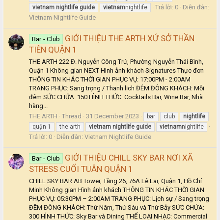
Trả lời: 0
Diễn đàn:
vietnam
nightlife
guide
vietnam
nightlife
Vietnam Nightlife Guide
GIỚI THIỆU THE ARTH XỨ SỞ THẦN
Bar - Club
TIÊN QUẬN 1
THE ARTH 222 Đ. Nguyễn Công Trứ, Phường Nguyễn Thái Bình,
Quận 1 Không gian NEXT Hình ảnh khách Signatures Thực đơn
THÔNG TIN KHÁC THỜI GIAN PHỤC VỤ: 17:00PM - 2:00AM
TRANG PHỤC: Sang trọng / Thanh lịch ĐÊM ĐÔNG KHÁCH: Mỗi
đêm SỨC CHỨA: 150 HÌNH THỨC: Cocktails Bar, Wine Bar, Nhà
hàng...
THE ARTH
Thread
31 December 2023
bar
club
nightlife
quận 1
the arth
vietnam
nightlife
guide
vietnam
nightlife
Trả lời: 0
Diễn đàn:
Vietnam Nightlife Guide
GIỚI THIỆU CHILL SKY BAR NƠI XÃ
Bar - Club
STRESS CUỐI TUÂN QUẬN 1
CHILL SKY BAR AB Tower, Tầng 26, 76A Lê Lai, Quận 1, Hồ Chí
Minh Không gian Hình ảnh khách THÔNG TIN KHÁC THỜI GIAN
PHỤC VỤ: 05:30PM – 2:00AM TRANG PHỤC: Lịch sự / Sang trọng
ĐÊM ĐÔNG KHÁCH: Thứ Năm, Thứ Sáu và Thứ Bảy SỨC CHỨA:
300 HÌNH THỨC: Sky Bar và Dining THỂ LOẠI NHẠC: Commercial