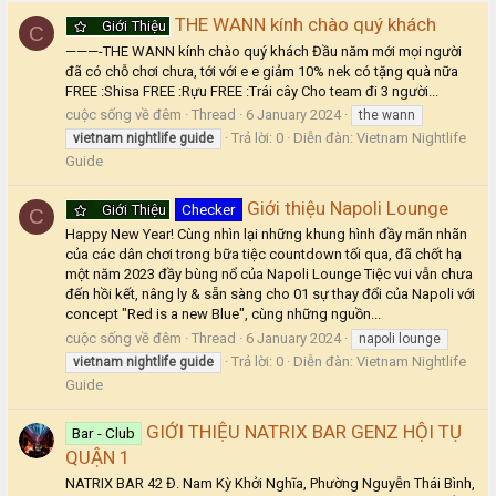
THE WANN kính chào quý khách
Giới Thiệu
C
———-THE WANN kính chào quý khách Đầu năm mới mọi người
đã có chỗ chơi chưa, tới với e e giảm 10% nek có tặng quà nữa
FREE :Shisa FREE :Rựu FREE :Trái cây Cho team đi 3 người...
cuộc sống về đêm
Thread
6 January 2024
the wann
Trả lời: 0
Diễn đàn:
Vietnam Nightlife
vietnam
nightlife
guide
Guide
Giới thiệu Napoli Lounge
Giới Thiệu
Checker
C
Happy New Year! Cùng nhìn lại những khung hình đầy mãn nhãn
của các dân chơi trong bữa tiệc countdown tối qua, đã chốt hạ
một năm 2023 đầy bùng nổ của Napoli Lounge Tiệc vui vẫn chưa
đến hồi kết, nâng ly & sẵn sàng cho 01 sự thay đổi của Napoli với
concept "Red is a new Blue", cùng những nguồn...
cuộc sống về đêm
Thread
6 January 2024
napoli lounge
Trả lời: 0
Diễn đàn:
Vietnam Nightlife
vietnam
nightlife
guide
Guide
GIỚI THIỆU NATRIX BAR GENZ HỘI TỤ
Bar - Club
QUẬN 1
NATRIX BAR 42 Đ. Nam Kỳ Khởi Nghĩa, Phường Nguyễn Thái Bình,