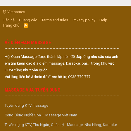
Vietnames
Liên hệ
Quảng cáo
Terms and rules
Privacy policy
Help
Trang chủ
R
S
S
VỀ DIỄN ĐÀN MASSAGE
Hội Quán Massage được thành lập nên để đáp ứng nhu cầu của anh
em tìm kiếm các địa điểm massage, karaoke, bar,... trong khu vực
HCM cũng như toàn quốc.
Vui lòng liên hệ Admin để được hỗ trợ 0938.779.777
MASSAGE VUA TUYỂN DỤNG
Tuyển dụng KTV massage
Cộng Đồng Nghề Spa – Massage Việt Nam
Tuyển dụng KTV, Thu Ngân, Quản Lý - Massage, Nhà Hàng, Karaoke