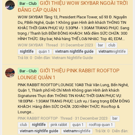
GIỚI THIỆU WOW SKYBAR NGOÀI TRỜI
Bar - Club
ĐẲNG CẤP QUẬN 1
WOW SKYBAR Tầng 13, President Place Tower, số 93 Đ. Nguyễn
Du, P.Bến Nghé, Quận 1 Không gian Hình ảnh khách THÔNG TIN
KHÁC THỜI GIAN PHỤC VỤ: 5:30PM - 1:30AM TRANG PHỤC: Sang
trọng / Thanh lịch ĐÊM ĐÔNG KHÁCH: Mỗi đêm SỨC CHỨA: 300
HÌNH THỨC: Sky bar, Nhà hàng THỂ LOẠI NHẠC: Top 40, EDM...
WOW SKYBAR
Thread
31 December 2023
bar
club
nightlife
quận 1
vietnam
nightlife
guide
vietnam
nightlife
Trả lời: 0
Diễn đàn:
Vietnam Nightlife Guide
GIỚI THIỆU PINK RABBIT ROOFTOP
Bar - Club
LOUNGE QUẬN 1
PINK RABBIT ROOFTOP LOUNGE 10AB Thái Văn Lung, Bến Nghé,
Quận 1, Thành phố Hồ Chí Minh Không gian Hình ảnh khách
Signatures Thực đơn THÔNG TIN KHÁC THỜI GIAN PHỤC VỤ:
18:00PM - 1:30AM TRANG PHỤC: Lịch vụ / Sang trọng ĐÊM ĐÔNG
KHÁCH: Hàng đêm SỨC CHỨA: 200 HÌNH THỨC: Rooftop &
Lounge...
PINK RABBIT ROOFTOP
Thread
31 December 2023
bar
club
nightlife
pink rabbit
quận 1
rooftop quan 1
Trả lời: 0
Diễn đàn:
vietnam
nightlife
guide
vietnam
nightlife