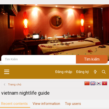
Đăng nhập
Đăng ký
Trang chủ
vietnam nightlife guide
Recent contents
View information
Top users