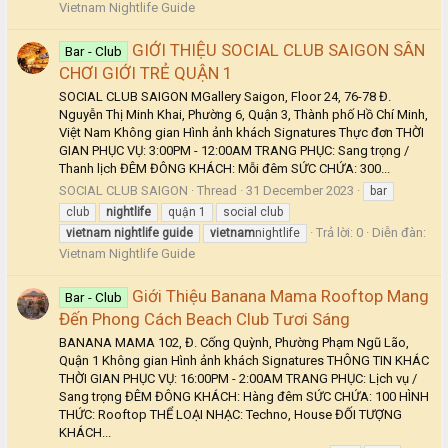
Vietnam Nightlife Guide
GIỚI THIỆU SOCIAL CLUB SAIGON SÂN
Bar - Club
CHƠI GIỚI TRẺ QUẬN 1
SOCIAL CLUB SAIGON MGallery Saigon, Floor 24, 76-78 Đ.
Nguyễn Thị Minh Khai, Phường 6, Quận 3, Thành phố Hồ Chí Minh,
Việt Nam Không gian Hình ảnh khách Signatures Thực đơn THỜI
GIAN PHỤC VỤ: 3:00PM - 12:00AM TRANG PHỤC: Sang trọng /
Thanh lịch ĐÊM ĐÔNG KHÁCH: Mỗi đêm SỨC CHỨA: 300...
SOCIAL CLUB SAIGON
Thread
31 December 2023
bar
club
nightlife
quận 1
social club
Trả lời: 0
Diễn đàn:
vietnam
nightlife
guide
vietnam
nightlife
Vietnam Nightlife Guide
Giới Thiệu Banana Mama Rooftop Mang
Bar - Club
Đến Phong Cách Beach Club Tươi Sáng
BANANA MAMA 102, Đ. Cống Quỳnh, Phường Phạm Ngũ Lão,
Quận 1 Không gian Hình ảnh khách Signatures THÔNG TIN KHÁC
THỜI GIAN PHỤC VỤ: 16:00PM - 2:00AM TRANG PHỤC: Lịch vụ /
Sang trọng ĐÊM ĐÔNG KHÁCH: Hàng đêm SỨC CHỨA: 100 HÌNH
THỨC: Rooftop THỂ LOẠI NHẠC: Techno, House ĐỐI TƯỢNG
KHÁCH...