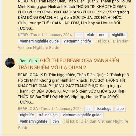
NERD 19 Đ. Trần Ngọc Diện, Thảo Điền, Quận 2, Thành phố Hồ Chí
Minh Không gian Hình ảnh khách THÔNG TIN KHÁC THỜI GIAN
PHỤC VỤ: : 5:00PM - 3:000AM TRANG PHỤC: Lịch vụ / Sang trọng
ĐÊM ĐÔNG KHÁCH: Hàng đêm SỨC CHỨA: 200 HÌNH THỨC:
Club, Lounge THỂ LOẠI NHẠC: EDM, Hip-hop và House ĐỐI
TƯỢNG...
NERD
Thread
1 January 2024
bar
club
nerd
nightlife
Trả lời: 0
Diễn đàn:
vietnam
nightlife
guide
vietnam
nightlife
Vietnam Nightlife Guide
GIỚI THIỆU BEARLOGA MANG ĐẾN
Bar - Club
TRẢI NGHIỆM MỚI LẠ QUẬN 2
BEARLOGA 19 Đ. Trần Ngọc Diện, Thảo Điền, Quận 2, Thành phố
Hồ Chí Minh Không gian Hình ảnh khách Thực đơn THÔNG TIN
KHÁC THỜI GIAN PHỤC VỤ: 24/7 TRANG PHỤC: Sang trọng /
Thanh lịch ĐÊM ĐÔNG KHÁCH: Mỗi đêm SỨC CHỨA: 200 HÌNH
THỨC: SS Bar THỂ LOẠI NHẠC: Hiphop, House, Top 40 ĐỐI
TƯỢNG...
BEARLOGA
Thread
1 January 2024
bar
bearloga
club
nightlife
trải nghiệm
vietnam
nightlife
guide
Trả lời: 0
Diễn đàn:
Vietnam Nightlife
vietnam
nightlife
đèn
Guide