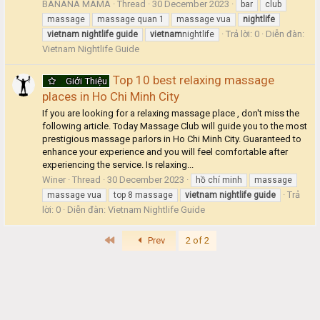
BANANA MAMA
Thread
30 December 2023
bar
club
massage
massage quan 1
massage vua
nightlife
Trả lời: 0
Diễn đàn:
vietnam
nightlife
guide
vietnam
nightlife
Vietnam Nightlife Guide
Top 10 best relaxing massage
Giới Thiệu
places in Ho Chi Minh City
If you are looking for a relaxing massage place , don't miss the
following article. Today Massage Club will guide you to the most
prestigious massage parlors in Ho Chi Minh City. Guaranteed to
enhance your experience and you will feel comfortable after
experiencing the service. Is relaxing...
Winer
Thread
30 December 2023
hồ chí minh
massage
Trả
massage vua
top 8 massage
vietnam
nightlife
guide
lời: 0
Diễn đàn:
Vietnam Nightlife Guide
First
Prev
2 of 2