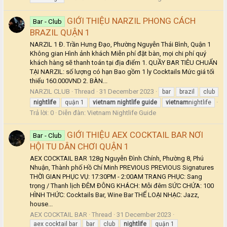
GIỚI THIỆU NARZIL PHONG CÁCH
Bar - Club
BRAZIL QUẬN 1
NARZIL 1 Đ. Trần Hưng Đạo, Phường Nguyễn Thái Bình, Quận 1
Không gian Hình ảnh khách Miễn phí đặt bàn, mọi chi phí quý
khách hàng sẽ thanh toán tại địa điểm 1. QUẦY BAR TIÊU CHUẨN
TẠI NARZIL: số lượng có hạn Bao gồm 1 ly Cocktails Mức giá tối
thiểu 160.000VND 2. BÀN...
NARZIL CLUB
Thread
31 December 2023
bar
brazil
club
nightlife
quận 1
vietnam
nightlife
guide
vietnam
nightlife
Trả lời: 0
Diễn đàn:
Vietnam Nightlife Guide
GIỚI THIỆU AEX COCKTAIL BAR NƠI
Bar - Club
HỘI TU DÂN CHƠI QUẬN 1
AEX COCKTAIL BAR 128g Nguyễn Đình Chính, Phường 8, Phú
Nhuận, Thành phố Hồ Chí Minh PREVIOUS PREVIOUS Signatures
THỜI GIAN PHỤC VỤ: 17:30PM - 2:00AM TRANG PHỤC: Sang
trọng / Thanh lịch ĐÊM ĐÔNG KHÁCH: Mỗi đêm SỨC CHỨA: 100
HÌNH THỨC: Cocktails Bar, Wine Bar THỂ LOẠI NHẠC: Jazz,
house...
AEX COCKTAIL BAR
Thread
31 December 2023
aex cocktail bar
bar
club
nightlife
quận 1