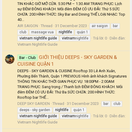
TIN KHÁC GIỜ MỞ CỬA: 5:30 PM – 1:30 AM TRANG PHỤC: Lịch
sự ĐÊM ĐÔNG KHÁCH: Mỗi đêm ĐÊM CÓ ƯU ĐÃI: Thứ 5 SỨC
CHỨA: 200 HÌNH THỨC: Sky Bar and Dining THỂ LOẠI NHẠC: Top
40...
AIR SAIGON
Thread
31 December 2023
air saigon
bar
club
massage vua
nightlife
quận 1
Trả lời: 0
Diễn đàn:
vietnam
nightlife
guide
vietnam
nightlife
Vietnam Nightlife Guide
GIỚI THIỆU DEEPS - SKY GARDEN &
Bar - Club
CUISINE QUẬN 1
DEEPS - SKY GARDEN & CUISINE Rooftop 33 Lê Anh Xuân,
Phường Bến Thành, Quận 1 PREVIOUS Hình ảnh khách Signatures
THÔNG TIN KHÁC THỜI GIAN PHỤC VỤ: 18:00PM - 2:00AM
TRANG PHỤC: Sang trọng / Thanh lịch ĐÊM ĐÔNG KHÁCH: Mỗi
đêm ĐÊM CÓ ƯU ĐÃI: Thứ Ba SỨC CHỨA: 200 HÌNH THỨC:
Rooftop bar THỂ...
DEEP SKY GARDEN
Thread
31 December 2023
bar
club
deeps - sky garden
nightlife
quận 1
Trả lời: 0
Diễn đàn:
vietnam
nightlife
guide
vietnam
nightlife
Vietnam Nightlife Guide