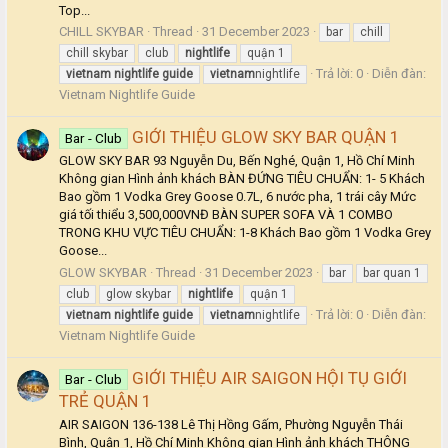
Top...
CHILL SKYBAR
Thread
31 December 2023
bar
chill
chill skybar
club
nightlife
quận 1
Trả lời: 0
Diễn đàn:
vietnam
nightlife
guide
vietnam
nightlife
Vietnam Nightlife Guide
GIỚI THIỆU GLOW SKY BAR QUẬN 1
Bar - Club
GLOW SKY BAR 93 Nguyễn Du, Bến Nghé, Quận 1, Hồ Chí Minh
Không gian Hình ảnh khách BÀN ĐỨNG TIÊU CHUẨN: 1- 5 Khách
Bao gồm 1 Vodka Grey Goose 0.7L, 6 nước pha, 1 trái cây Mức
giá tối thiểu 3,500,000VNĐ BÀN SUPER SOFA VÀ 1 COMBO
TRONG KHU VỰC TIÊU CHUẨN: 1-8 Khách Bao gồm 1 Vodka Grey
Goose...
GLOW SKYBAR
Thread
31 December 2023
bar
bar quan 1
club
glow skybar
nightlife
quận 1
Trả lời: 0
Diễn đàn:
vietnam
nightlife
guide
vietnam
nightlife
Vietnam Nightlife Guide
GIỚI THIỆU AIR SAIGON HỘI TỤ GIỚI
Bar - Club
TRẺ QUẬN 1
AIR SAIGON 136-138 Lê Thị Hồng Gấm, Phường Nguyễn Thái
Bình, Quận 1, Hồ Chí Minh Không gian Hình ảnh khách THÔNG