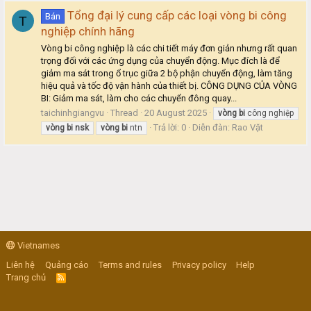
Tổng đại lý cung cấp các loại vòng bi công
Bán
T
nghiệp chính hãng
Vòng bi công nghiệp là các chi tiết máy đơn giản nhưng rất quan
trọng đối với các ứng dụng của chuyển động. Mục đích là để
giảm ma sát trong ổ trục giữa 2 bộ phận chuyển động, làm tăng
hiệu quả và tốc độ vận hành của thiết bị. CÔNG DỤNG CỦA VÒNG
BI: Giảm ma sát, làm cho các chuyển đông quay...
taichinhgiangvu
Thread
20 August 2025
vòng
bi
công nghiệp
Trả lời: 0
Diễn đàn:
Rao Vặt
vòng
bi
nsk
vòng
bi
ntn
Vietnames
Liên hệ
Quảng cáo
Terms and rules
Privacy policy
Help
Trang chủ
R
S
S