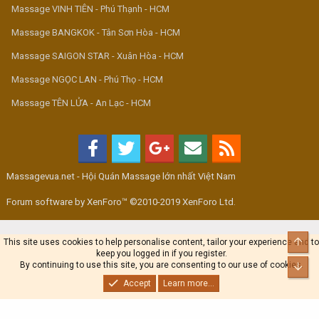
Massage VINH TIÊN - Phú Thạnh - HCM
Massage BANGKOK - Tân Sơn Hòa - HCM
Massage SAIGON STAR - Xuân Hòa - HCM
Massage NGỌC LAN - Phú Thọ - HCM
Massage TÊN LỬA - An Lạc - HCM
Massagevua.net - Hội Quán Massage lớn nhất Việt Nam
Forum software by XenForo™ ©2010-2019 XenForo Ltd.
Top
This site uses cookies to help personalise content, tailor your experience and to
keep you logged in if you register.
By continuing to use this site, you are consenting to our use of cookies.
Bot
Accept
Learn more...