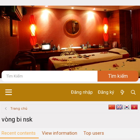
Đăng nhập
Đăng ký
Trang chủ
vòng bi nsk
Recent contents
View information
Top users