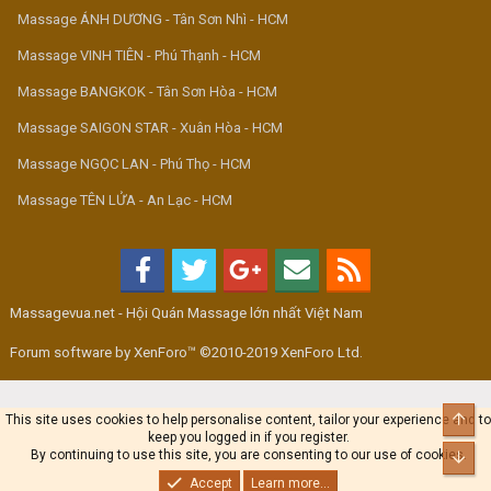
Massage ÁNH DƯƠNG - Tân Sơn Nhì - HCM
Massage VINH TIÊN - Phú Thạnh - HCM
Massage BANGKOK - Tân Sơn Hòa - HCM
Massage SAIGON STAR - Xuân Hòa - HCM
Massage NGỌC LAN - Phú Thọ - HCM
Massage TÊN LỬA - An Lạc - HCM
Massagevua.net - Hội Quán Massage lớn nhất Việt Nam
Forum software by XenForo™ ©2010-2019 XenForo Ltd.
Top
This site uses cookies to help personalise content, tailor your experience and to
keep you logged in if you register.
By continuing to use this site, you are consenting to our use of cookies.
Bot
Accept
Learn more...