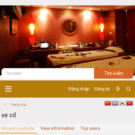
Đăng nhập
Đăng ký
Trang chủ
xe cổ
Recent contents
View information
Top users