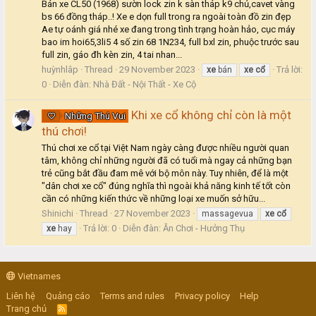
Bán xe CL50 (1968) sườn lock zin k sàn tháp k9 chủ,cavet vàng
bs 66 đồng tháp..! Xe e dọn full trong ra ngoài toàn đồ zin đẹp
Ae tự oánh giá nhé xe đang trong tình trạng hoàn hảo, cục máy
bao im hoi65,3li5 4 số zin 68 1N234, full bxl zin, phuộc trước sau
full zin, gáo đh kèn zin, 4 tai nhan...
huỳnhlâp
Thread
29 November 2023
Trả lời:
xe
bán
xe
cổ
0
Diễn đàn:
Nhà Đất - Nội Thất - Xe Cộ
Khi xe cổ không chỉ còn là một
Những Thú Vui
thú chơi!
Thú chơi xe cổ tại Việt Nam ngày càng được nhiều người quan
tâm, không chỉ những người đã có tuổi mà ngay cả những bạn
trẻ cũng bắt đầu đam mê với bộ môn này. Tuy nhiên, để là một
"dân chơi xe cổ" đúng nghĩa thì ngoài khả năng kinh tế tốt còn
cần có những kiến thức về những loại xe muốn sở hữu...
Shinichi
Thread
27 November 2023
massagevua
xe
cổ
Trả lời: 0
Diễn đàn:
Ăn Chơi - Hưởng Thụ
xe
hay
Vietnames
Liên hệ
Quảng cáo
Terms and rules
Privacy policy
Help
Trang chủ
R