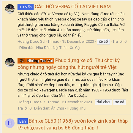
CÁC ĐỜI VESPA CỔ TẠI VIỆT NAM
Tư Vấn
Giới thiệu các đời xe Vespa cổ tại Việt Nam đang đươc rất nhiều
khách hàng yêu thích. Vespa dòng xe tay ga cao cấp dành cho
giới thượng lưu của hãng xe danh tiếng Piaggio đến từ Italia. Với
thiết kế đậm chất châu Âu, luôn mang lại sử đẳng cấp, lịch lãm
và thời trang cho ngưới lái, có thể hiểu...
Hoàng Dược Sư
Thread
15 December 2023
Trả lời: 0
xe
cổ
Diễn đàn:
Nhà Đất - Nội Thất - Xe Cộ
Phục dựng xe cổ: Thú chơi kỳ
Những Thú Vui
công nhưng ngày càng thu hút người trẻ Việt
Những chiếc ô tô tuổi đời hơn nửa thế kỷ khi qua bàn tay những
người thợ lành nghề và giàu đam mê, trải qua nhiều khó khăn
được "hồi sinh" vẻ đẹp ban đầu, mang đậm giá trị lịch sử. Cặp
đôi xe cổ Volkswagen Beetle sản xuất năm 1963 - 1968 được "hồi
sinh" lại vẻ đẹp ban đầu (Ảnh: An Quốc)...
Hoàng Dược Sư
Thread
5 December 2023
thú chơi
xe
cổ
Trả lời: 0
Diễn đàn:
Ăn Chơi - Hưởng Thụ
Bán xe CL50 (1968) sườn lock zin k sàn tháp
Bán
H
k9 chủ,cavet vàng bs 66 đồng tháp..!