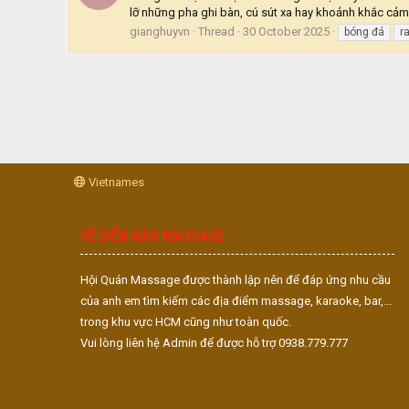
lỡ những pha ghi bàn, cú sút xa hay khoảnh khắc cảm x
gianghuyvn
Thread
30 October 2025
bóng đá
r
Vietnames
VỀ DIỄN ĐÀN MASSAGE
Hội Quán Massage được thành lập nên để đáp ứng nhu cầu
của anh em tìm kiếm các địa điểm massage, karaoke, bar,...
trong khu vực HCM cũng như toàn quốc.
Vui lòng liên hệ Admin để được hỗ trợ 0938.779.777