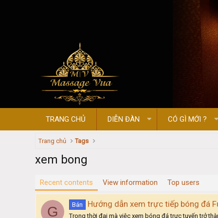
TRANG CHỦ
DIỄN ĐÀN
CÓ GÌ MỚI ?
Trang chủ
Tags
xem bong
Recent contents
View information
Top users
Hướng dẫn xem trực tiếp bóng đá F
Bán
G
Trong thời đại mà việc xem bóng đá trực tuyến trở th