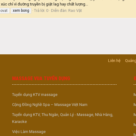
úc chỉ vì đường truyền bị giật lag hay chất lượng...
Trả lời: 0
Diễn đàn:
Rao Vặt
aovat
xem
bong
Liên hệ
Quảng
MASSAGE VUA TUYỂN DỤNG
Tuyển dụng KTV massage
M
Cộng Đồng Nghề Spa – Massage Việt Nam
M
Tuyển dụng KTV, Thu Ngân, Quản Lý - Massage, Nhà Hàng,
M
Karaoke
M
Việc Làm Massage
M