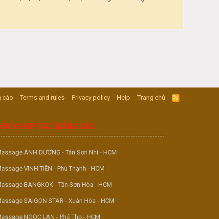
 cáo
Terms and rules
Privacy policy
Help
Trang chủ
R
S
S
ĐƠN VỊ HỢP TÁC QUẢNG CÁO
assage ÁNH DƯƠNG - Tân Sơn Nhì - HCM
assage VINH TIÊN - Phú Thạnh - HCM
assage BANGKOK - Tân Sơn Hòa - HCM
assage SAIGON STAR - Xuân Hòa - HCM
assage NGỌC LAN - Phú Thọ - HCM