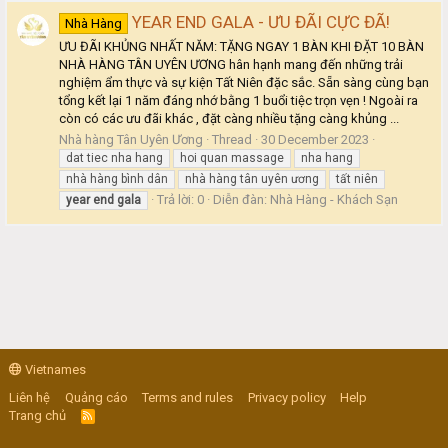
YEAR END GALA - ƯU ĐÃI CỰC ĐÃ!
Nhà Hàng
ƯU ĐÃI KHỦNG NHẤT NĂM: TẶNG NGAY 1 BÀN KHI ĐẶT 10 BÀN
NHÀ HÀNG TÂN UYÊN ƯƠNG hân hạnh mang đến những trải
nghiệm ẩm thực và sự kiện Tất Niên đặc sắc. Sẵn sàng cùng bạn
tổng kết lại 1 năm đáng nhớ bằng 1 buổi tiệc trọn vẹn ! Ngoài ra
còn có các ưu đãi khác , đặt càng nhiều tặng càng khủng ...
Nhà hàng Tân Uyên Ương
Thread
30 December 2023
dat tiec nha hang
hoi quan massage
nha hang
nhà hàng bình dân
nhà hàng tân uyên ương
tất niên
Trả lời: 0
Diễn đàn:
Nhà Hàng - Khách Sạn
year
end
gala
Vietnames
Liên hệ
Quảng cáo
Terms and rules
Privacy policy
Help
Trang chủ
R
S
S