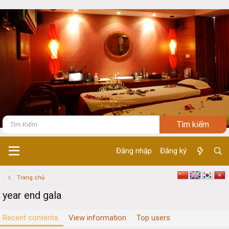
Đăng nhập
Đăng ký
Trang chủ
year end gala
Recent contents
View information
Top users