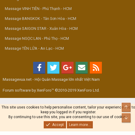
Massage VINH TIÊN - Phú Thạnh - HCM
Massage BANGKOK - Tân Sơn Hòa - HCM
Massage SAIGON STAR - Xuân Hòa - HCM
Massage NGỌC LAN - Phú Thọ - HCM
Massage TÊN LỬA - An Lạc - HCM
Massagevua.net - Hội Quán Massage lớn nhất Việt Nam
Forum software by XenForo™ ©2010-2019 XenForo Ltd.
Top
This site uses cookies to help personalise content, tailor your experience and to
keep you logged in if you register.
By continuing to use this site, you are consenting to our use of cookies.
Bot
Accept
Learn more...