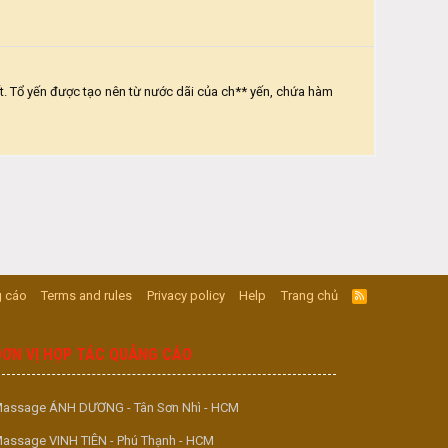
. Tổ yến được tạo nên từ nước dãi của ch** yến, chứa hàm
 cáo
Terms and rules
Privacy policy
Help
Trang chủ
R
S
S
ĐƠN VỊ HỢP TÁC QUẢNG CÁO
assage ÁNH DƯƠNG - Tân Sơn Nhì - HCM
assage VINH TIÊN - Phú Thạnh - HCM