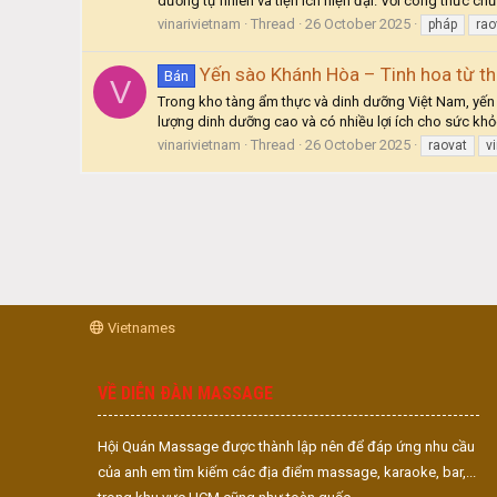
dưỡng tự nhiên và tiện ích hiện đại. Với công thức ch
vinarivietnam
Thread
26 October 2025
pháp
rao
Yến sào Khánh Hòa – Tinh hoa từ th
Bán
V
Trong kho tàng ẩm thực và dinh dưỡng Việt Nam, yến
lượng dinh dưỡng cao và có nhiều lợi ích cho sức khỏe
vinarivietnam
Thread
26 October 2025
raovat
vi
Vietnames
VỀ DIỄN ĐÀN MASSAGE
Hội Quán Massage được thành lập nên để đáp ứng nhu cầu
của anh em tìm kiếm các địa điểm massage, karaoke, bar,...