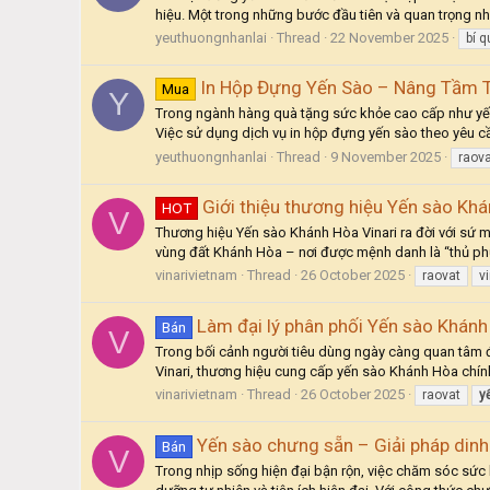
hiệu. Một trong những bước đầu tiên và quan trọng nh
yeuthuongnhanlai
Thread
22 November 2025
bí q
In Hộp Đựng Yến Sào – Nâng Tầm T
Mua
Y
Trong ngành hàng quà tặng sức khỏe cao cấp như yến s
Việc sử dụng dịch vụ in hộp đựng yến sào theo yêu cầ
yeuthuongnhanlai
Thread
9 November 2025
raov
Giới thiệu thương hiệu Yến sào Khá
HOT
V
Thương hiệu Yến sào Khánh Hòa Vinari ra đời với sứ m
vùng đất Khánh Hòa – nơi được mệnh danh là “thủ phủ y
vinarivietnam
Thread
26 October 2025
raovat
vi
Làm đại lý phân phối Yến sào Khán
Bán
V
Trong bối cảnh người tiêu dùng ngày càng quan tâm đế
Vinari, thương hiệu cung cấp yến sào Khánh Hòa chính 
vinarivietnam
Thread
26 October 2025
raovat
y
Yến sào chưng sẵn – Giải pháp dinh 
Bán
V
Trong nhịp sống hiện đại bận rộn, việc chăm sóc sức