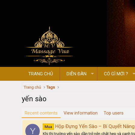
TRANG CHỦ
DIỄN ĐÀN
CÓ GÌ MỚI ?
Trang chủ
Tags
yến sào
Recent contents
View information
Top users
Hộp Đựng Yến Sào – Bí Quyết Nân
Mua
Y
Khi thị trường yến sào dần trở nên chật hẹp và cạnh 