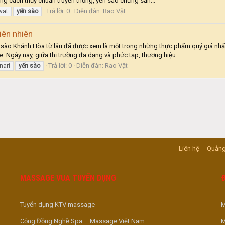
ưng cách thủy chuẩn truyền thống, yến sào chưng sẵn...
Trả lời: 0
Diễn đàn:
Rao Vặt
vat
yến
sào
iên nhiên
 sào Khánh Hòa từ lâu đã được xem là một trong những thực phẩm quý giá nhất
. Ngày nay, giữa thị trường đa dạng và phức tạp, thương hiệu...
Trả lời: 0
Diễn đàn:
Rao Vặt
nari
yến
sào
Liên hệ
Quảng
MASSAGE VUA TUYỂN DỤNG
Tuyển dụng KTV massage
M
Cộng Đồng Nghề Spa – Massage Việt Nam
M