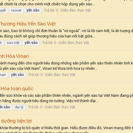
ất chính là chọn cho mình một chiếc hộp đựng yến sào...
Trả lời: 0
Diễn đàn:
Rao Vặt
uyết
raovat
yến
sào
hương Hiệu Yến Sào Việt
ào, bao bì không chỉ đơn thuần là “vỏ ngoài”: nó là lời cam kết, là ấn tượng 
u đúng cách sẽ giúp thương hiệu của bạn nổi bật giữa...
Trả lời: 0
Diễn đàn:
Rao Vặt
at
sao việt
yến
sào
nh Hòa Vinari
ệnh mang đến cho người tiêu dùng những sản phẩm yến sào thiên nhiên tinh khi
ến sào của Việt Nam”, Vinari kế thừa tinh hoa tự nhiên...
Trả lời: 0
Diễn đàn:
Rao Vặt
nari
yến
sào
h Hòa toàn quốc
n sức khỏe và các sản phẩm thiên nhiên, ngành yến sào tại Việt Nam đang phát
hãng được người tiêu dùng tin tưởng. Việc trở thành đại...
Trả lời: 0
Diễn đàn:
Rao Vặt
ến
sào
đại lý
dưỡng tiện lợi
 khỏe thường bị bỏ quên vì thiếu thời gian. Hiểu được điều đó, Vinari mang đ