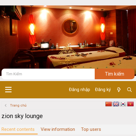
Đăng nhập
Đăng ký
Trang chủ
zion sky lounge
Recent contents
View information
Top users