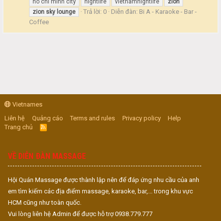
ho chi minh city
nightlife
vietnamnightlife
zion
Trả lời: 0
Diễn đàn:
Bi A - Karaoke - Bar -
zion
sky
lounge
Coffee
Vietnames
Liên hệ
Quảng cáo
Terms and rules
Privacy policy
Help
Trang chủ
R
S
S
VỀ DIỄN ĐÀN MASSAGE
Hội Quán Massage được thành lập nên để đáp ứng nhu cầu của anh
em tìm kiếm các địa điểm massage, karaoke, bar,... trong khu vực
HCM cũng như toàn quốc.
Vui lòng liên hệ Admin để được hỗ trợ 0938.779.777