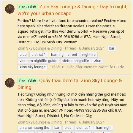
Zion Sky Lounge & Dining - Day to night,
Bar - Club
we're your urban escape
Parties? More like invitations to enchanted realms! Festive vibes
here sparkle harder than dragon scales. Open the portals,
squad, let's get into this wonderful world! ➢ Reserve your spot
via m.me/ZionVN or +8493 936 8286 ➢ 87A, Ham Nghi Street,
District 1, Ho Chi Minh City, Vietnam
Zion Sky Lounge & Dining
Thread
6 January 2024
bar
club
district 1
ham nghi street
nightlife
vietnam nightlife guide
vietnamnightlife
zion
Trả lời: 0
Diễn đàn:
Vietnam Nightlife Guide
zion
sky
lounge
Quẩy thâu đêm tại Zion Sky Lounge &
Bar - Club
Dining
Tiệc tùng? Giống như những lời mời đến những thế giới mê hoặc
hơn! Không khí lễ hội ở đây lấp lánh mạnh hơn vảy rồng. Hãy mở
cánh cổng, đội hình, chúng ta hãy bước vào thế giới tuyệt vời này!
Đặt chỗ qua m. me/ZionVN hoặc +8493 936 8286 Địa chỉ: 87A,
Ham Nghi Street, District 1, Ho Chi Minh City,
Zion Sky Lounge & Dining
Thread
6 January 2024
an choi huong thu
bar
club
district 1
ham nghi