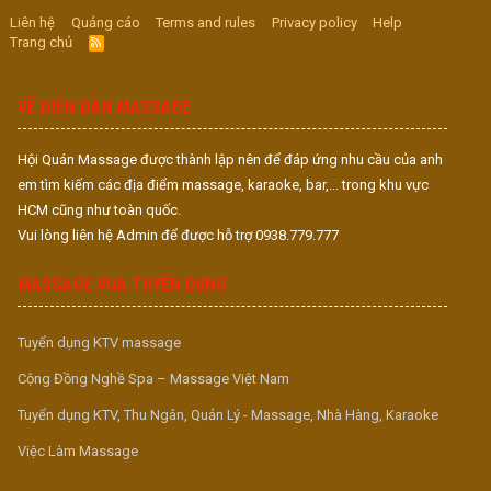
Liên hệ
Quảng cáo
Terms and rules
Privacy policy
Help
Trang chủ
R
S
S
VỀ DIỄN ĐÀN MASSAGE
Hội Quán Massage được thành lập nên để đáp ứng nhu cầu của anh
em tìm kiếm các địa điểm massage, karaoke, bar,... trong khu vực
HCM cũng như toàn quốc.
Vui lòng liên hệ Admin để được hỗ trợ 0938.779.777
MASSAGE VUA TUYỂN DỤNG
Tuyển dụng KTV massage
Cộng Đồng Nghề Spa – Massage Việt Nam
Tuyển dụng KTV, Thu Ngân, Quản Lý - Massage, Nhà Hàng, Karaoke
Việc Làm Massage