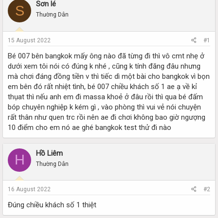
r
a
Sơn lé
S
e
r
Thường Dân
a
t
d
d
s
a
15 August 2022
#1
t
t
a
e
Bé 007 bên bangkok mấy ông nào đã từng đi thì vô cmt nhẹ ở
r
dưới xem tôi nói có đúng k nhé , cũng k tính đăng đâu nhưng
t
mà chơi đáng đồng tiền v thì tiếc dì một bài cho bangkok vì bọn
e
em bên đó rất nhiệt tình, bé 007 chiều khách số 1 ae ạ về kỉ
r
thụat thì nếu anh em đi massa khoẻ ở đâu rồi thì qua bé đấm
bóp chuyên nghiệp k kém gì , vào phòng thì vui vẻ nói chuyện
rất thân như quen trc rồi nên ae đi chơi không bao giờ ngượng
10 điểm cho em nó ae ghé bangkok test thử đi nào
Hồ Liêm
H
Thường Dân
16 August 2022
#2
Đúng chiều khách số 1 thiệt