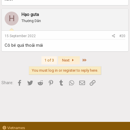
Hạo guta
H
Thường Dân
15 September 2022
#20
Cô bé quá thoải mái
Last
1 of 3
Next
You must log in or register to reply here.
Facebook
Twitter
Reddit
Pinterest
Tumblr
WhatsApp
Email
Link
Share:
Vietnames