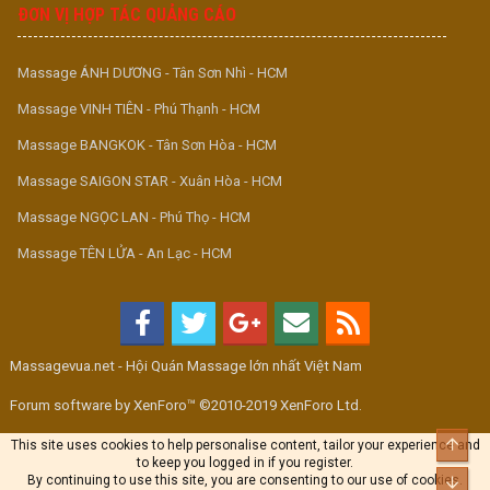
ĐƠN VỊ HỢP TÁC QUẢNG CÁO
Massage ÁNH DƯƠNG - Tân Sơn Nhì - HCM
Massage VINH TIÊN - Phú Thạnh - HCM
Massage BANGKOK - Tân Sơn Hòa - HCM
Massage SAIGON STAR - Xuân Hòa - HCM
Massage NGỌC LAN - Phú Thọ - HCM
Massage TÊN LỬA - An Lạc - HCM
Massagevua.net - Hội Quán Massage lớn nhất Việt Nam
Forum software by XenForo™ ©2010-2019 XenForo Ltd.
Top
This site uses cookies to help personalise content, tailor your experience and
to keep you logged in if you register.
By continuing to use this site, you are consenting to our use of cookies.
Bott