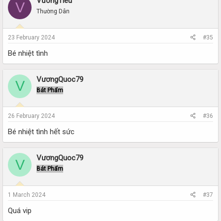
VươngTiêu
V
Thường Dân
23 February 2024
#35
Bé nhiệt tình
VươngQuoc79
V
Bát Phẩm
26 February 2024
#36
Bé nhiệt tình hết sức
VươngQuoc79
V
Bát Phẩm
1 March 2024
#37
Quá vip