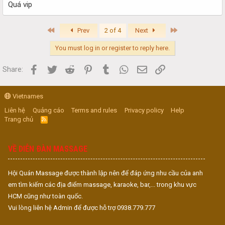
Quá vip
First
Last
Prev
2 of 4
Next
You must log in or register to reply here.
Facebook
Twitter
Reddit
Pinterest
Tumblr
WhatsApp
Email
Link
Share:
Vietnames
Liên hệ
Quảng cáo
Terms and rules
Privacy policy
Help
Trang chủ
R
S
S
VỀ DIỄN ĐÀN MASSAGE
Hội Quán Massage được thành lập nên để đáp ứng nhu cầu của anh
em tìm kiếm các địa điểm massage, karaoke, bar,... trong khu vực
HCM cũng như toàn quốc.
Vui lòng liên hệ Admin để được hỗ trợ 0938.779.777