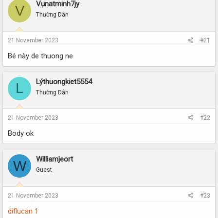
r
a
Vụnatminh7jy
V
e
r
Thường Dân
a
t
d
d
s
a
21 November 2023
#21
t
t
a
e
Bé này de thuong ne
r
t
e
Lýthuongkiet5554
L
r
Thường Dân
21 November 2023
#22
Body ok
Williamjeort
W
Guest
21 November 2023
#23
diflucan 1