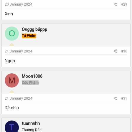
20 January 2024
#29
Xinh
Onggg bắppp
O
Tứ Phẩm
21 January 2024
#30
Ngon
Moon1006
M
Cửu Phẩm
21 January 2024
#31
Dễ chiu
tuannnhh
T
Thường Dân