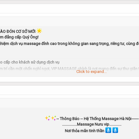
Tặng miễn phí 1 vé trị giá 600k cho đoàn 4 5 người trở
Miễn phí trái cây nước ngọt theo mùa
Chi ti
ết Dịch Vụ và hình ảnh Ktv: Zalo.. 0878604883 - 0879061996
ÀO ĐÓN CƠ SỞ MỚI
- hotline 0878604883 - 0879061996( Thái 18+)
ầm đẳng cấp Quý Ông!
ghiệm dịch vụ massage đỉnh cao trong không gian sang trọng, riêng tư, cùng đ
Địa chỉ chuỗi 6 cơ sở
• CS1 – STAR VIP MASSAGE
-
Địa chỉ: 102 Ngụy Như Kon Tum
o cấp cho khách sử dụng dịch vụ
• CS2 – GOLD VIP MASSAGE
-
Địa chỉ: 136 Hồ Tùng Mậu (Cổng KĐT Goldmark City)
m trí cần một chốn nghỉ ngơi, VIP MASSAGE chính là nơi mang đến sự thư giãn t
Click to expand...
• CS3 – X-MEN VIP MASSAGE
-
Địa chỉ: 222 Cầu Bươu – Xa La – Hà Đông
• CS4 – NNL VIP MASSAGE
-
Địa chỉ: 609 Lạc Long Quân – Tây Hồ
• CS5 – MIDU VIP MASSAGE
-
Địa chỉ: 178 Đình Thôn (Khu đô thị Mỹ Đình Sông Đà)
• CS6 – MISAKI VIP MASSAGE
-
Địa chỉ: 41 Nguyễn Như Uyên – Cầu Giấy
mark City)
-- Thông Báo -- Hệ Thống Massage Hà Nội------
................Massage Nuru vip.............
Giờ mở cửa: 10h30 – 02h sáng
N
ơi thỏa mãn tinh thần