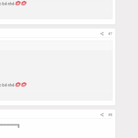
c bé nhé
 lên
#7
( Thái 18+)
c bé nhé
 lên
#8
═════╗
( Thái 18+)