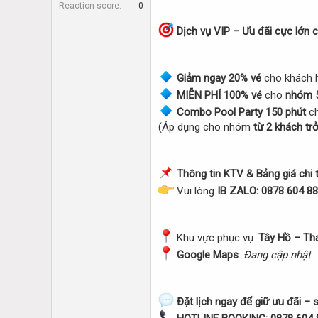
Reaction score
0
Dịch vụ VIP – Ưu đãi cực lớn 
Giảm ngay 20% vé
cho khách 
MIỄN PHÍ 100% vé
cho
nhóm 5
Combo Pool Party 150 phút
c
(Áp dụng cho nhóm
từ 2 khách trở
Thông tin KTV & Bảng giá chi t
Vui lòng
IB ZALO: 0878 604 8
Khu vực phục vụ:
Tây Hồ – Th
Google Maps
:
Đang cập nhật
Đặt lịch ngay để giữ ưu đãi – 