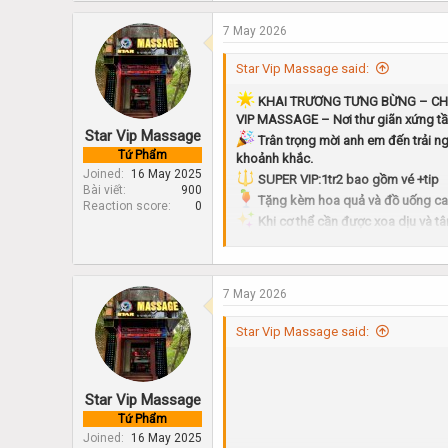
7 May 2026
Star Vip Massage said:
KHAI TRƯƠNG TƯNG BỪNG – CH
VIP MASSAGE – Nơi thư giãn xứng t
Star Vip Massage
Trân trọng mời anh em đến trải n
Tứ Phẩm
khoảnh khắc.
Joined
16 May 2025
SUPER VIP:1tr2 bao gồm vé +tip
Bài viết
900
Tặng kèm hoa quả và đồ uống ca
Reaction score
0
Khi cơ thể cần được xoa dịu và tâ
Quý Ông bản lĩnh.
Đặt lịch ngay – ĐT/Zalo:
0878.604.883 | 087.906.1996
7 May 2026
Hệ thống cơ sở VIP MASSAGE:
• CS1 – STAR VIP MASSAGE
Star Vip Massage said:
102 Ngụy Như Kon Tum
• CS2 – GOLD VIP MASSAGE
136 Hồ Tùng Mậu (Cổng KĐT Gold
Star Vip Massage
• CS3 – X-MEN VIP MASSAGE
Tứ Phẩm
222 Cầu Bươu – Xa La – Hà Đông
• CS4 – NNL VIP MASSAGE
Joined
16 May 2025