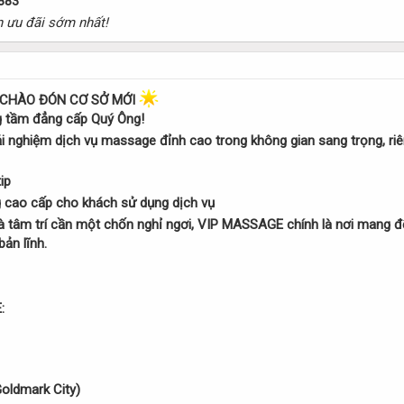
883
 ưu đãi sớm nhất!
 CHÀO ĐÓN CƠ SỞ MỚI
g tầm đẳng cấp Quý Ông!
i nghiệm dịch vụ massage đỉnh cao trong không gian sang trọng, riên
ip
cao cấp cho khách sử dụng dịch vụ
 tâm trí cần một chốn nghỉ ngơi, VIP MASSAGE chính là nơi mang đến
ản lĩnh.
:
oldmark City)