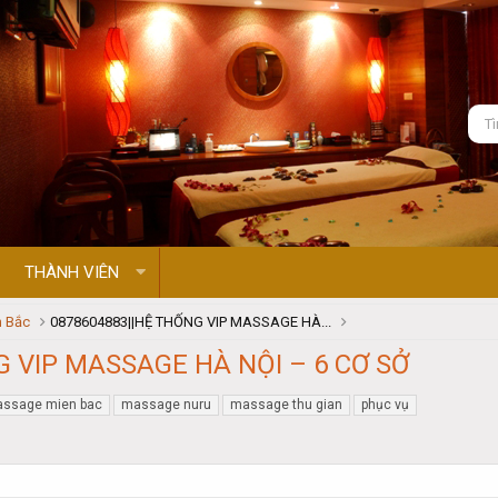
THÀNH VIÊN
 Bắc
0878604883||HỆ THỐNG VIP MASSAGE HÀ...
G VIP MASSAGE HÀ NỘI – 6 CƠ SỞ
ssage mien bac
massage nuru
massage thu gian
phục vụ