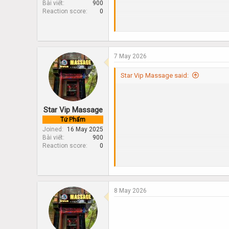
Bài viết
900
609 Lạc Long Quân – Tây Hồ
Reaction score
0
• CS5 – MIDU VIP MASSAGE
178 Đình Thôn – Khu đô thị Mỹ Đ
• CS6 – MISAKI VIP MASSAGE
41 Nguyễn Như Uyên – Cầu Giấy
7 May 2026
Star Vip Massage said:
Star Vip Massage
Tứ Phẩm
Joined
16 May 2025
Bài viết
900
Reaction score
0
8 May 2026