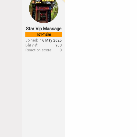
d
d
s
a
t
t
a
e
r
Star Vip Massage
t
e
Tứ Phẩm
r
Joined
16 May 2025
Bài viết
900
Reaction score
0