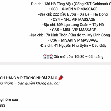
-
Địa chỉ: 136 Hồ Tùng Mậu (Cổng KĐT Goldmark C
• CS3 – X-MEN VIP MASSAGE
-
Địa chỉ: 222 Cầu Bươu – Xa La – Hà Đông
• CS4 – NNL VIP MASSAGE
-
Địa chỉ: 609 Lạc Long Quân – Tây Hồ
• CS5 – MIDU VIP MASSAGE
-
Địa chỉ: 178 Đình Thôn (Khu đô thị Mỹ Đình Sông
• CS6 – MISAKI VIP MASSAGE
-
Địa chỉ: 41 Nguyễn Như Uyên – Cầu Giấy
Giờ mở cửa: 10h30 – 02h sáng
ÁCH HÀNG VIP TRONG NHÓM ZALO
ong nhóm – Đặc quyền không đâu có!
ng hôm sau
883