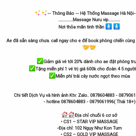
-- Thông Báo -- Hệ Thống Massage Hà Nội--
................Massage Nuru vip.............
N
ơi thỏa mãn tinh thần
Ae
đã sẵn sàng chưa. call ngay cho e để book phòng chiến cùng
Giảm giá vé tới 20% dành cho ae đặt phòng tr
Tặng miễn phí 1 vé trị giá 600k cho đoàn 4 5 người 
Miễn phí trái cây nước ngọt theo mùa
Chi ti
ết Dịch Vụ và hình ảnh Ktv: Zalo.. 0878604883 - 087906
- hotline 0878604883 - 0879061996( Thái 18+)
Địa chỉ chuỗi 6 cơ sở
• CS1 – STAR VIP MASSAGE
-
Địa chỉ: 102 Ngụy Như Kon Tum
• CS2 – GOLD VIP MASSAGE