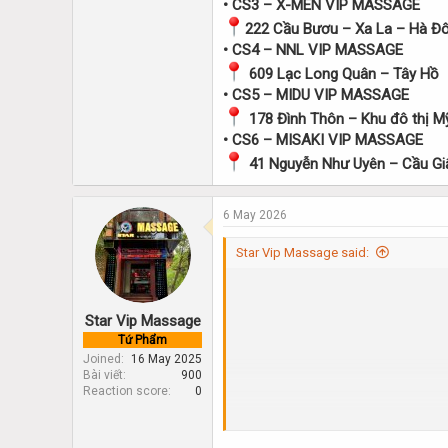
• CS3 – X-MEN VIP MASSAGE
222 Cầu Bươu – Xa La – Hà Đ
• CS4 – NNL VIP MASSAGE
609 Lạc Long Quân – Tây Hồ
• CS5 – MIDU VIP MASSAGE
178 Đình Thôn – Khu đô thị M
• CS6 – MISAKI VIP MASSAGE
41 Nguyễn Như Uyên – Cầu Gi
6 May 2026
Star Vip Massage said:
Star Vip Massage
Tứ Phẩm
Joined
16 May 2025
Bài viết
900
Reaction score
0