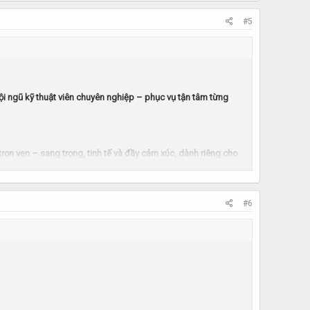
 lên
#5
( Thái 18+)
ội ngũ kỹ thuật viên chuyên nghiệp – phục vụ tận tâm từng
rọn vẹn – sang trọng, tinh tế và đầy cảm xúc, dành riêng cho
#6