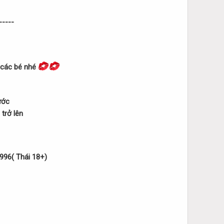
----
 các bé nhé
ước
trở lên
1996( Thái 18+)