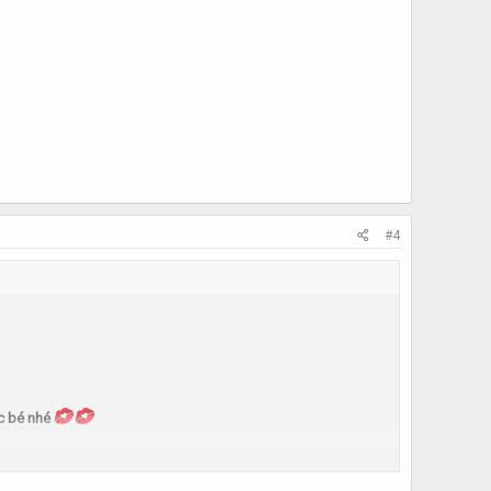
#4
c bé nhé