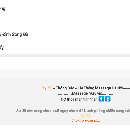
ông
ỹ Đình Sông Đà
ấy
-- Thông Báo -- Hệ Thống Massage Hà Nội------
................Massage Nuru vip.............
N
ơi thỏa mãn tinh thần
Ae
đã sẵn sàng chưa. call ngay cho e để book phòng chiến cùng cá
Click to expand...
Giảm giá vé tới 20% dành cho ae đặt phòng trước