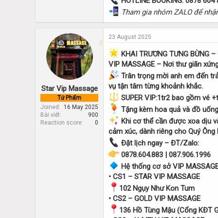
HOTLINE BOOKING: 0878 604 
Tham gia nhóm ZALO để nhận
23 August 2025
KHAI TRƯƠNG TƯNG BỪNG –
VIP MASSAGE – Nơi thư giãn xứn
Trân trọng mời anh em đến trả
vụ tận tâm từng khoảnh khắc.
Star Vip Massage
SUPER VIP:1tr2 bao gồm vé +t
Tứ Phẩm
Joined
16 May 2025
Tặng kèm hoa quả và đồ uống 
Bài viết
900
Khi cơ thể cần được xoa dịu và
Reaction score
0
cảm xúc, dành riêng cho Quý Ông b
Đặt lịch ngay – ĐT/Zalo:
0878.604.883 | 087.906.1996
Hệ thống cơ sở VIP MASSAGE
• CS1 – STAR VIP MASSAGE
102 Ngụy Như Kon Tum
• CS2 – GOLD VIP MASSAGE
136 Hồ Tùng Mậu (Cổng KĐT G