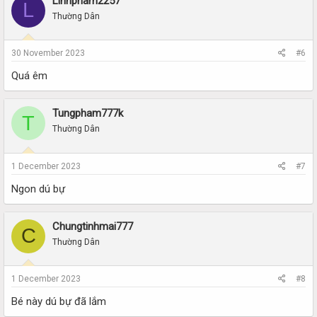
Linhpham2257
L
Thường Dân
30 November 2023
#6
Quá êm
Tungpham777k
T
Thường Dân
1 December 2023
#7
Ngon dú bự
Chungtinhmai777
C
Thường Dân
1 December 2023
#8
Bé này dú bự đã lắm