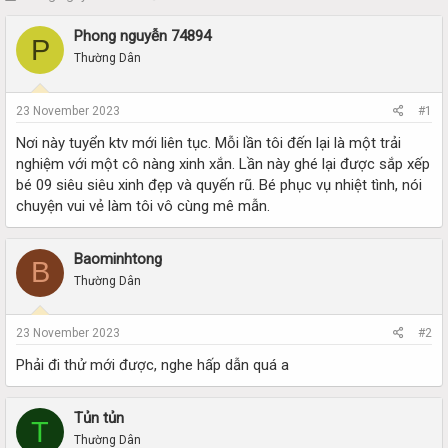
h
t
r
a
Phong nguyễn 74894
P
e
r
Thường Dân
a
t
d
d
s
a
23 November 2023
#1
t
t
a
e
Nơi này tuyển ktv mới liên tục. Mỗi lần tôi đến lại là một trải
r
nghiệm với một cô nàng xinh xắn. Lần này ghé lại được sắp xếp
t
bé 09 siêu siêu xinh đẹp và quyến rũ. Bé phục vụ nhiệt tình, nói
e
chuyện vui vẻ làm tôi vô cùng mê mẫn.
r
Baominhtong
B
Thường Dân
23 November 2023
#2
Phải đi thử mới được, nghe hấp dẫn quá a
Tủn tủn
T
Thường Dân