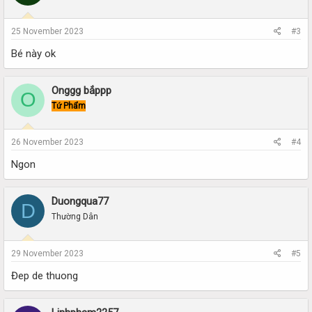
25 November 2023
#3
Bé này ok
Onggg bắppp
O
Tứ Phẩm
26 November 2023
#4
Ngon
Duongqua77
D
Thường Dân
29 November 2023
#5
Đep de thuong