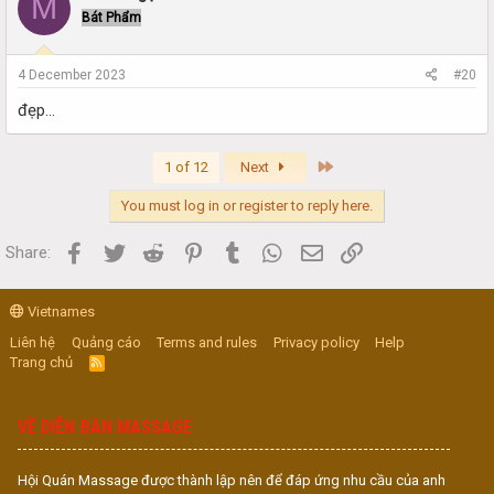
M
Bát Phẩm
4 December 2023
#20
đẹp...
Last
1 of 12
Next
You must log in or register to reply here.
Facebook
Twitter
Reddit
Pinterest
Tumblr
WhatsApp
Email
Link
Share:
Vietnames
Liên hệ
Quảng cáo
Terms and rules
Privacy policy
Help
Trang chủ
R
S
S
VỀ DIỄN ĐÀN MASSAGE
Hội Quán Massage được thành lập nên để đáp ứng nhu cầu của anh