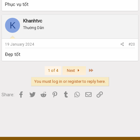
Phục vụ tốt
Khanhtvc
K
Thường Dân
19 January 2024
#20
Đẹp tốt
Last
1 of 4
Next
You must log in or register to reply here.
Facebook
Twitter
Reddit
Pinterest
Tumblr
WhatsApp
Email
Link
Share: