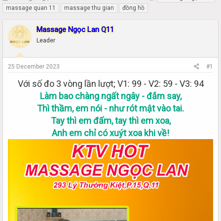
h
t
massage quan 11
massage thu gian
đồng hồ
r
a
e
r
Massage Ngọc Lan Q11
a
t
Leader
d
d
s
a
t
t
25 December 2023
#1
a
e
r
Với số đo 3 vòng lần lượt; V1: 99 - V2: 59 - V3: 94
t
Làm bao chàng ngất ngây - đắm say,
e
r
Thì thầm, em nói - như rót mật vào tai.
Tay thì em đấm, tay thì em xoa,
Anh em chỉ có xuýt xoa khi về!