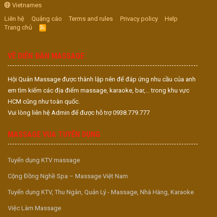
Vietnames
Liên hệ
Quảng cáo
Terms and rules
Privacy policy
Help
Trang chủ
R
S
S
VỀ DIỄN ĐÀN MASSAGE
Hội Quán Massage được thành lập nên để đáp ứng nhu cầu của anh
em tìm kiếm các địa điểm massage, karaoke, bar,... trong khu vực
HCM cũng như toàn quốc.
Vui lòng liên hệ Admin để được hỗ trợ 0938.779.777
MASSAGE VUA TUYỂN DỤNG
Tuyển dụng KTV massage
Cộng Đồng Nghề Spa – Massage Việt Nam
Tuyển dụng KTV, Thu Ngân, Quản Lý - Massage, Nhà Hàng, Karaoke
Việc Làm Massage