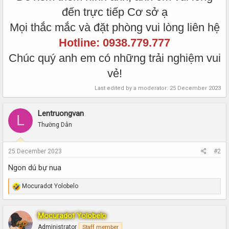
đến trực tiếp Cơ sở ạ
Mọi thắc mắc và đặt phòng vui lòng liên hệ
Hotline: 0938.779.777
Chúc quý anh em có những trải nghiệm vui
vẻ!
Last edited by a moderator:
25 December 2023
Lentruongvan
L
Thường Dân
25 December 2023
#2
Ngon dú bự nua
R
Mocuradot Yolobelo
e
a
c
Mocuradot Yolobelo
t
i
Administrator
Staff member