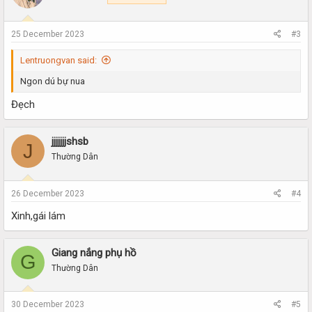
o
n
s
25 December 2023
#3
:
Lentruongvan said:
Ngon dú bự nua
Đẹch
jjjjjjjshsb
J
Thường Dân
26 December 2023
#4
Xinh,gái lám
Giang nắng phụ hồ
G
Thường Dân
30 December 2023
#5