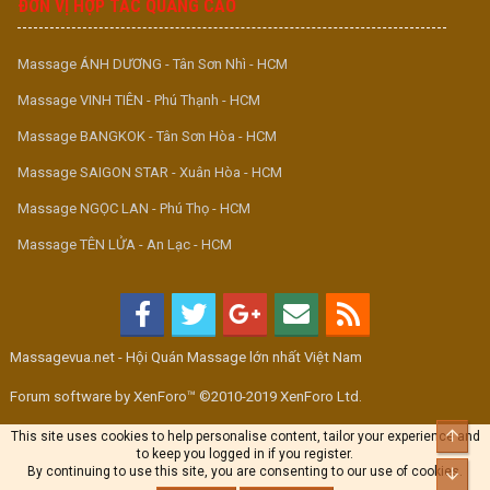
ĐƠN VỊ HỢP TÁC QUẢNG CÁO
Massage ÁNH DƯƠNG - Tân Sơn Nhì - HCM
Massage VINH TIÊN - Phú Thạnh - HCM
Massage BANGKOK - Tân Sơn Hòa - HCM
Massage SAIGON STAR - Xuân Hòa - HCM
Massage NGỌC LAN - Phú Thọ - HCM
Massage TÊN LỬA - An Lạc - HCM
Massagevua.net - Hội Quán Massage lớn nhất Việt Nam
Forum software by XenForo™ ©2010-2019 XenForo Ltd.
Top
This site uses cookies to help personalise content, tailor your experience and
to keep you logged in if you register.
By continuing to use this site, you are consenting to our use of cookies.
Bott