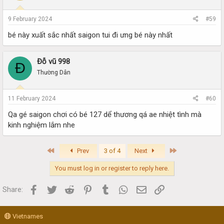
9 February 2024
#59
bé này xuất sắc nhất saigon tui đi ưng bé này nhất
Đỗ vũ 998
Đ
Thường Dân
11 February 2024
#60
Qa gé saigon chơi có bé 127 dể thương qá ae nhiệt tình mà
kinh nghiệm lắm nhe
First
Last
Prev
3 of 4
Next
You must log in or register to reply here.
Facebook
Twitter
Reddit
Pinterest
Tumblr
WhatsApp
Email
Link
Share:
Vietnames