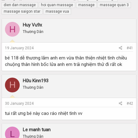
h
t
dien dan massage
hoi quan massage
massage
massage quan 3
r
a
massage saigon star
massage vua
e
r
a
t
Huy Vu9x
d
d
H
s
a
Thường Dân
t
t
a
e
r
19 January 2024
#41
t
bé 118 dễ thương lắm anh em vừa thân thiện nhiệt tình chiều
e
chuộng thân hình bốc lửa anh em trải nghiệm thử đi rất ok
r
Hữu Kinn193
H
Thường Dân
30 January 2024
#42
tui rất ưng bé này cao ráo nhiệt tình vv
Le manh tuan
L
Thường Dân