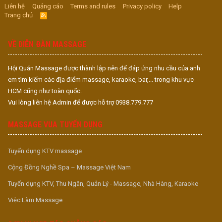
Liên hệ
Quảng cáo
Terms and rules
Privacy policy
Help
Trang chủ
R
S
S
VỀ DIỄN ĐÀN MASSAGE
Hội Quán Massage được thành lập nên để đáp ứng nhu cầu của anh
em tìm kiếm các địa điểm massage, karaoke, bar,... trong khu vực
HCM cũng như toàn quốc.
Vui lòng liên hệ Admin để được hỗ trợ 0938.779.777
MASSAGE VUA TUYỂN DỤNG
Tuyển dụng KTV massage
Cộng Đồng Nghề Spa – Massage Việt Nam
Tuyển dụng KTV, Thu Ngân, Quản Lý - Massage, Nhà Hàng, Karaoke
Việc Làm Massage