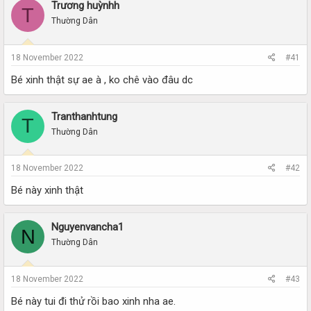
r
a
Trương huỳnhh
T
e
r
Thường Dân
a
t
d
d
s
a
18 November 2022
#41
t
t
a
e
Bé xinh thật sự ae à , ko chê vào đâu dc
r
t
e
Tranthanhtung
T
r
Thường Dân
18 November 2022
#42
Bé này xinh thật
Nguyenvancha1
N
Thường Dân
18 November 2022
#43
Bé này tui đi thử rồi bao xinh nha ae.