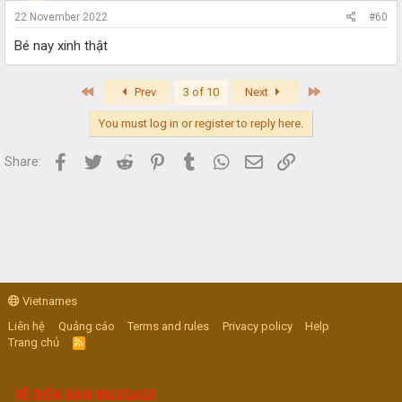
22 November 2022
#60
Bé nay xinh thật
First
Last
Prev
3 of 10
Next
You must log in or register to reply here.
Facebook
Twitter
Reddit
Pinterest
Tumblr
WhatsApp
Email
Link
Share:
Vietnames
Liên hệ
Quảng cáo
Terms and rules
Privacy policy
Help
Trang chủ
R
S
S
VỀ DIỄN ĐÀN MASSAGE