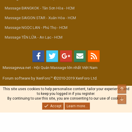
Massage BANGKOK - Tân Sơn Hòa - HCM
Massage SAIGON STAR - Xuân Hòa - HCM
Massage NGỌC LAN - Phú Thọ - HCM
Massage TÊN LỬA - An Lạc - HCM
Massagevua.net - Hội Quán Massage lớn nhất Việt Nam
Forum software by XenForo™ ©2010-2019 XenForo Ltd.
Top
This site uses cookies to help personalise content, tailor your experience and
to keep you logged in if you register.
By continuing to use this site, you are consenting to our use of cookies.
Bott
Accept
Learn more...