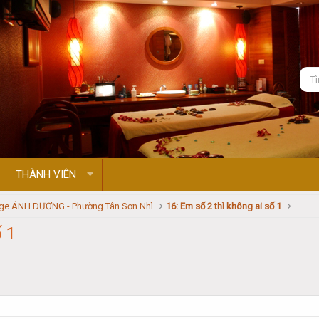
THÀNH VIÊN
e ÁNH DƯƠNG - Phường Tân Sơn Nhì
16: Em số 2 thì không ai số 1
ố 1