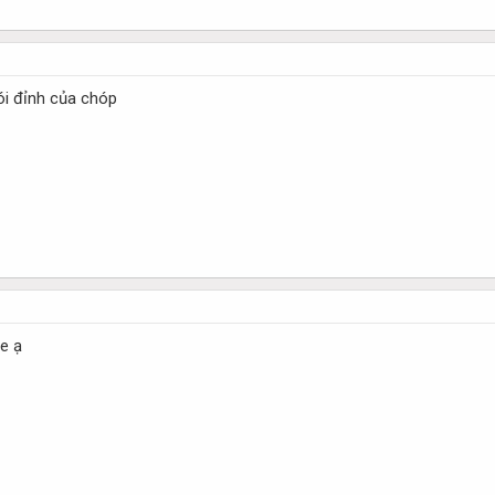
nói đỉnh của chóp
e ạ