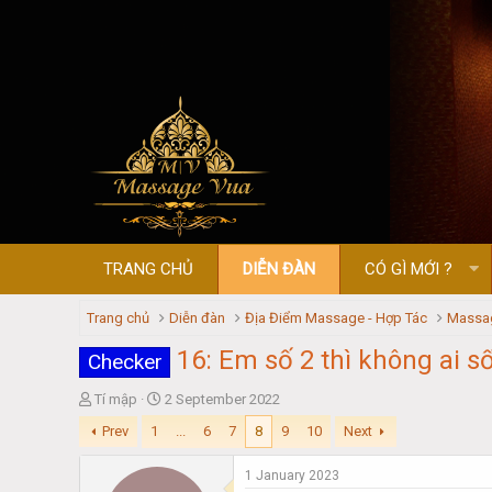
TRANG CHỦ
DIỄN ĐÀN
CÓ GÌ MỚI ?
Trang chủ
Diễn đàn
Địa Điểm Massage - Hợp Tác
Massag
16: Em số 2 thì không ai s
Checker
T
S
Tí mập
2 September 2022
h
t
Prev
1
...
6
7
8
9
10
Next
r
a
e
r
1 January 2023
a
t