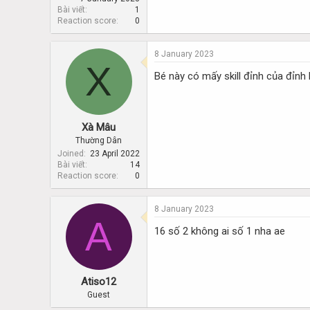
Bài viết
1
Reaction score
0
8 January 2023
X
Bé này có mấy skill đỉnh của đỉnh 
Xà Mâu
Thường Dân
Joined
23 April 2022
Bài viết
14
Reaction score
0
8 January 2023
A
16 số 2 không ai số 1 nha ae
Atiso12
Guest