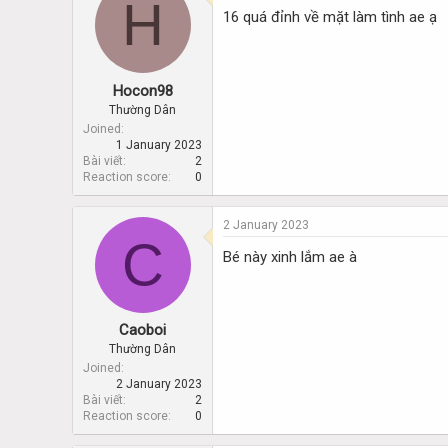
H
d
d
16 quá đỉnh về mặt làm tình ae ạ
s
a
t
t
a
e
r
Hocon98
t
Thường Dân
e
Joined
r
1 January 2023
Bài viết
2
Reaction score
0
2 January 2023
C
Bé này xinh lắm ae à
Caoboi
Thường Dân
Joined
2 January 2023
Bài viết
2
Reaction score
0