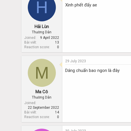
H
d
d
Xinh phết đấy ae
s
a
t
t
a
e
r
Hải Lùn
t
Thường Dân
e
Joined
9 April 2022
r
Bài viết
13
Reaction score
0
29 July 2023
M
Dáng chuẩn bao ngon là đây
Ma Cô
Thường Dân
Joined
22 September 2022
Bài viết
14
Reaction score
0