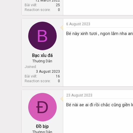
12 March 2022
Bài viết
25
Reaction score
0
6 August 2023
B
Bé này xinh tươi , ngon lắm nha a
Bạc xỉu đá
Thường Dân
Joined
3 August 2023
Bài viết
16
Reaction score
0
23 August 2023
Đ
Bé nài ae ai đi rồi chắc cũng giền 
Đồ bịp
Thường Dân