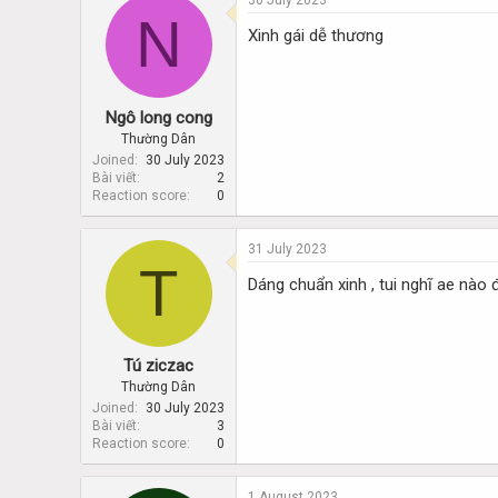
30 July 2023
N
Xinh gái dễ thương
Ngô long cong
Thường Dân
Joined
30 July 2023
Bài viết
2
Reaction score
0
31 July 2023
T
Dáng chuẩn xinh , tui nghĩ ae nào đ
Tú ziczac
Thường Dân
Joined
30 July 2023
Bài viết
3
Reaction score
0
1 August 2023