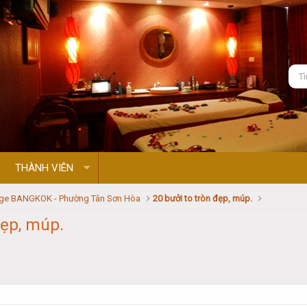
THÀNH VIÊN
ge BANGKOK - Phường Tân Sơn Hòa
20 bưởi to tròn đẹp, múp.
đẹp, múp.