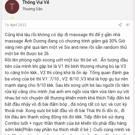
r
a
Thông Vui Vẻ
T
e
r
Thường Dân
a
t
d
d
s
a
16 April 2022
#1
t
t
a
e
Cũng khá lâu rồi không có dịp đi massage thì để ý gần nhà
r
massage Ánh Dương đang có chương trình giảm giá 30% Giờ
t
vàng nên ghé qua làm một vé Six and nine rồi sẵn random thử
e
một bé thì được bé 26 .
r
Rồi lên phòng ngồi xoong ướt một lúc thì bé vô . Ấn tượng đầu
tiên của mình khi gặp bé là V1 thì bình thương nhưng bù lại V3
to căng tròn kkk , V2 thì cũng khá là ổn áp .Tổng quan đánh gia
ba vòng của bé thì V1: 7/10 , V2: 8/10 ,V3 khá là hợp gu tui nên
mạnh dạng cho 9/10 kkk. Sau khi xong ướt bé lau người rồi tắm
rửa kỹ cằng cho mình ,hai anh em ngồi vừa tắm vừa tâm sự với
nhau bé nói chuyện dễ thương khiến mình khá thích.Tiếp đến bé
bắt đầu nhảy vô đi bài đấm bóp , đá nóng rất có lực và cực kỳ
thoải mái .Xong xuôi bé bắt đầu vô đi bài Thái thì ối dồi ôi , đi
tới đâu âm thanh sống động tới đó kkk. Tiếp đến bé sử dụng
Combo lưỡi + ngực thần thánh của bé khiến tôi phải đầu hàng
sớm kkk(Phần này phần tui thích nhất ở bé ) .Cuối cùng mình và