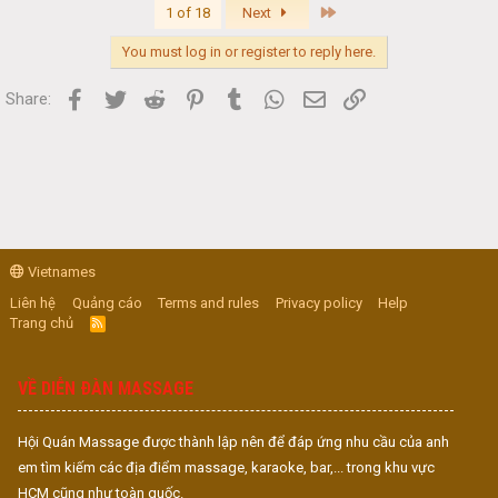
Last
1 of 18
Next
You must log in or register to reply here.
Facebook
Twitter
Reddit
Pinterest
Tumblr
WhatsApp
Email
Link
Share:
Vietnames
Liên hệ
Quảng cáo
Terms and rules
Privacy policy
Help
Trang chủ
R
S
S
VỀ DIỄN ĐÀN MASSAGE
Hội Quán Massage được thành lập nên để đáp ứng nhu cầu của anh
em tìm kiếm các địa điểm massage, karaoke, bar,... trong khu vực
HCM cũng như toàn quốc.