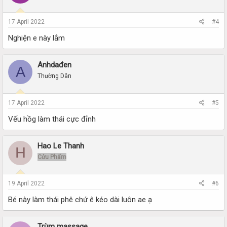
17 April 2022
#4
Nghiện e này lắm
Anhdađen
A
Thường Dân
17 April 2022
#5
Vếu hồg làm thái cực đỉnh
Hao Le Thanh
H
Cửu Phẩm
19 April 2022
#6
Bé này làm thái phê chứ ê kéo dài luôn ae ạ
Trùm massage