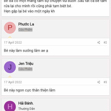
bé đã có một màng tâm sự chuyện vui buồn .Sau tất cả bé tắm
rửa lại cho mình rồi cũng phải tạm biệt bé.
Hẹn gặp lại bé vào một ngày kh
Phước La
P
Cửu Phẩm
17 April 2022
#2
Bé này làm sướng lắm ae ạ
Jen Triệu
J
Cửu Phẩm
17 April 2022
#3
Bé này ngon cực thân thiện lắm
Hải Bánh.
H
Thường Dân