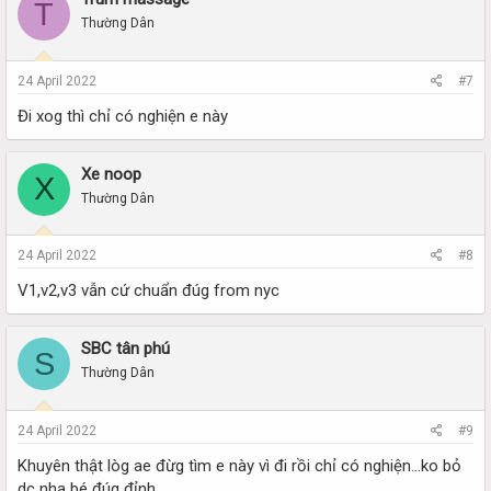
T
Thường Dân
24 April 2022
#7
Đi xog thì chỉ có nghiện e này
Xe noop
X
Thường Dân
24 April 2022
#8
V1,v2,v3 vẫn cứ chuẩn đúg from nyc
SBC tân phú
S
Thường Dân
24 April 2022
#9
Khuyên thật lòg ae đừg tìm e này vì đi rồi chỉ có nghiện...ko bỏ
dc nha bé đúg đỉnh