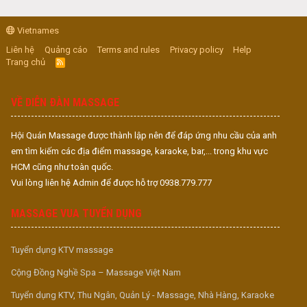
Vietnames
Liên hệ
Quảng cáo
Terms and rules
Privacy policy
Help
Trang chủ
R
S
S
VỀ DIỄN ĐÀN MASSAGE
Hội Quán Massage được thành lập nên để đáp ứng nhu cầu của anh
em tìm kiếm các địa điểm massage, karaoke, bar,... trong khu vực
HCM cũng như toàn quốc.
Vui lòng liên hệ Admin để được hỗ trợ 0938.779.777
MASSAGE VUA TUYỂN DỤNG
Tuyển dụng KTV massage
Cộng Đồng Nghề Spa – Massage Việt Nam
Tuyển dụng KTV, Thu Ngân, Quản Lý - Massage, Nhà Hàng, Karaoke