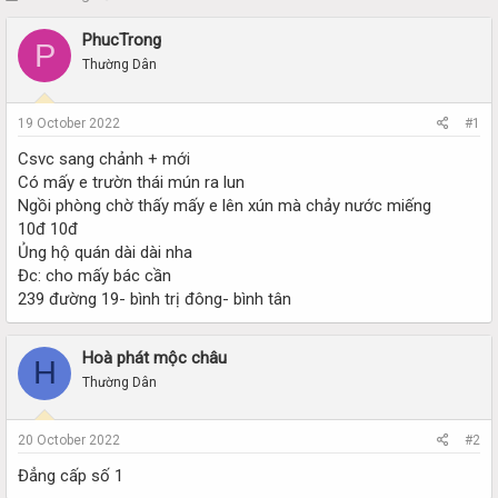
h
t
r
a
PhucTrong
P
e
r
Thường Dân
a
t
d
d
s
a
19 October 2022
#1
t
t
a
e
Csvc sang chảnh + mới
r
Có mấy e trườn thái mún ra lun
t
Ngồi phòng chờ thấy mấy e lên xún mà chảy nước miếng
e
10đ 10đ
r
Ủng hộ quán dài dài nha
Đc: cho mấy bác cần
239 đường 19- bình trị đông- bình tân
Hoà phát mộc châu
H
Thường Dân
20 October 2022
#2
Đẳng cấp số 1