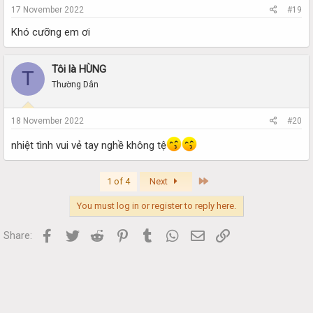
17 November 2022
#19
Khó cưỡng em ơi
Tôi là HÙNG
T
Thường Dân
18 November 2022
#20
nhiệt tình vui vẻ tay nghề không tệ
Last
1 of 4
Next
You must log in or register to reply here.
Facebook
Twitter
Reddit
Pinterest
Tumblr
WhatsApp
Email
Link
Share: