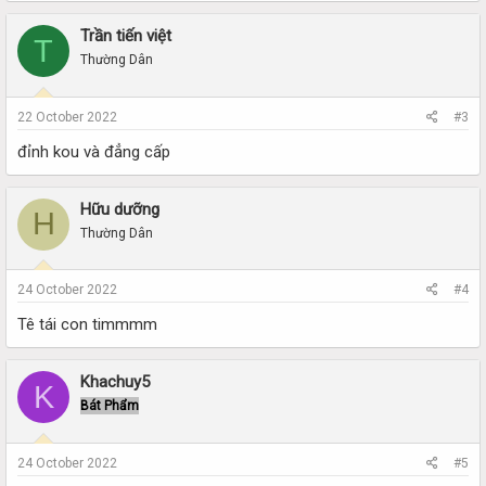
Trần tiến việt
T
Thường Dân
22 October 2022
#3
đỉnh kou và đẳng cấp
Hữu dưỡng
H
Thường Dân
24 October 2022
#4
Tê tái con timmmm
Khachuy5
K
Bát Phẩm
24 October 2022
#5