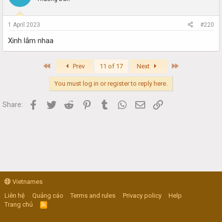
1 April 2023
#220
Xinh lắm nhaa
First
Last
Prev
11 of 17
Next
You must log in or register to reply here.
Facebook
Twitter
Reddit
Pinterest
Tumblr
WhatsApp
Email
Link
Share:
Vietnames
Liên hệ
Quảng cáo
Terms and rules
Privacy policy
Help
Trang chủ
R
S
S