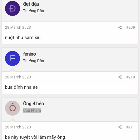
đạt đậu
Đ
Thường Dân
28 March 2023
#209
nuột nhu sâm siu
fimino
F
Thường Dân
28 March 2023
#210
búa đỉnh nha ae
Ông 4 béo
Ô
Cửu Phẩm
28 March 2023
#211
bé này tuyệt vời lắm mấy ông