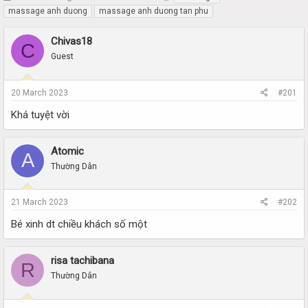
h
t
massage anh duong
massage anh duong tan phu
r
a
e
r
Chivas18
C
a
t
Guest
d
d
s
a
t
t
20 March 2023
#201
a
e
r
Khá tuyệt vời
t
e
r
Atomic
A
Thường Dân
21 March 2023
#202
Bé xinh dt chiều khách số một
risa tachibana
R
Thường Dân