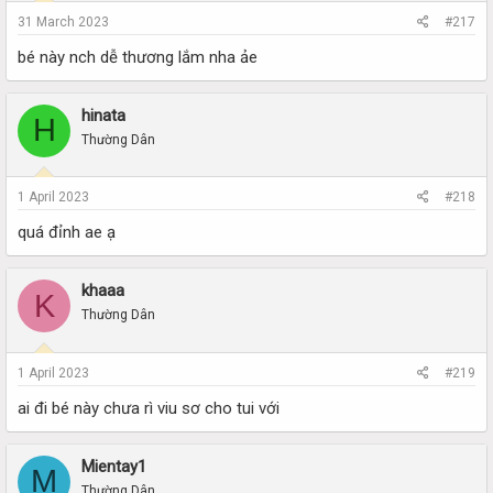
31 March 2023
#217
bé này nch dễ thương lắm nha ảe
hinata
H
Thường Dân
1 April 2023
#218
quá đỉnh ae ạ
khaaa
K
Thường Dân
1 April 2023
#219
ai đi bé này chưa rì viu sơ cho tui với
Mientay1
M
Thường Dân