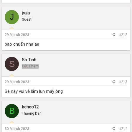
jraja
J
Guest
29 March 2023
#212
bao chuẩn nha ae
Sa Tinh
S
Cửu Phẩm
29 March 2023
#213
Bé này vui vẻ lắm lun mấy ông
beheo12
B
Thường Dân
30 March 2023
#214