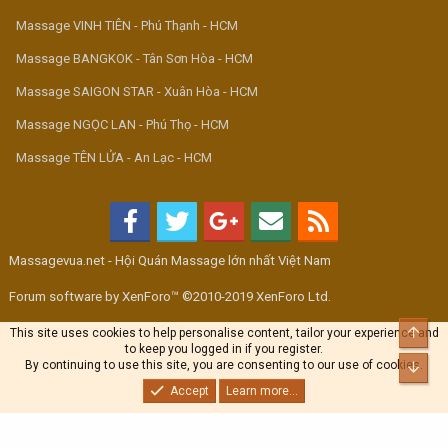
Massage VINH TIÊN - Phú Thạnh - HCM
Massage BANGKOK - Tân Sơn Hòa - HCM
Massage SAIGON STAR - Xuân Hòa - HCM
Massage NGỌC LAN - Phú Thọ - HCM
Massage TÊN LỬA - An Lạc - HCM
Massagevua.net - Hội Quán Massage lớn nhất Việt Nam
Forum software by XenForo™ ©2010-2019 XenForo Ltd.
Top
This site uses cookies to help personalise content, tailor your experience and
to keep you logged in if you register.
By continuing to use this site, you are consenting to our use of cookies.
Bott
Accept
Learn more...