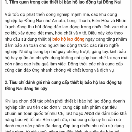
1. Tầm quan trọng của thiết bị bảo hộ lao động tại Đồng Nai
Với tốc độ phát triển công nghiệp mạnh mẽ, các khu công
nghiệp tại Đồng Nai như Amata, Long Thành, Biên Hòa và Nhơn
Trạch đang thu hút đông đảo lao động trong nhiều lĩnh vực như
cơ khí, xây dựng, dệt may, hóa chất và y tế. Điều này kéo theo
nhu cầu sử dụng thiết bị
bảo hộ lao động
ngày càng tăng nhằm
đảm bảo an toàn cho người lao động trước các rủi ro nghề
nghiệp. Những trang bị như giày chống trượt, găng tay, kính bảo
hộ hay quần áo chuyên dụng không chỉ giúp hạn chế tai nạn mà
còn nâng cao hiệu quả làm việc. Đồng thời, các nhà cung cấp
cũng cần đáp ứng nhanh chóng về chất lượng và dịch vụ.
2. Tiêu chí đánh giá nhà cung cấp thiết bị bảo hộ lao động tại
Đồng Nai đáng tin cậy
Khi lựa chọn đối tác phân phối thiết bị bảo hộ lao động, doanh
nghiệp cần ưu tiên các đơn vị cung cấp sản phẩm đạt tiêu
chuẩn an toàn quốc tế như CE, ISO hoặc ANSI để đảm bảo khả
năng bảo vệ tối ưu. Bên cạnh đó, nhà cung cấp uy tín cần có
danh mục sản phẩm đa dạng, đáp ứng nhiều nhu cầu sử dụng
khác nhau từ giày, mũ, găng tay đến kính và quần áo bảo hộ