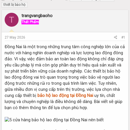
h
t
thiết bị bảo hộ
r
a
e
r
trangvangbaoho
T
a
t
Thất Phẩm
d
d
s
a
t
t
27 May 2026
#1
a
e
r
Đồng Nai là một trong những trung tâm công nghiệp lớn của cả
t
nước với hàng nghìn doanh nghiệp và lực lượng lao động đông
e
đảo. Vì vậy, việc đảm bảo an toàn lao động không chỉ đáp ứng
r
yêu cầu pháp lý mà còn góp phần duy trì hiệu quả sản xuất và
sự phát triển bền vững của doanh nghiệp. Các thiết bị bảo hộ
lao động đóng vai trò quan trọng trong việc bảo vệ người lao
động trước những rủi ro trong quá trình làm việc. Tuy nhiên,
giữa nhiều đơn vị cung cấp trên thị trường, việc lựa chọn nhà
cung cấp thiết bị
bảo hộ lao động tại Đồng Nai
uy tín, chất
lượng và chuyên nghiệp là điều không dễ dàng. Bài viết sẽ giúp
bạn có thêm thông tin để lựa chọn phù hợp.