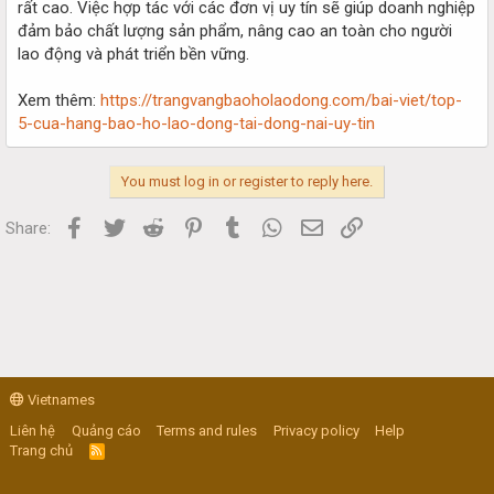
rất cao. Việc hợp tác với các đơn vị uy tín sẽ giúp doanh nghiệp
đảm bảo chất lượng sản phẩm, nâng cao an toàn cho người
lao động và phát triển bền vững.
Xem thêm:
https://trangvangbaoholaodong.com/bai-viet/top-
5-cua-hang-bao-ho-lao-dong-tai-dong-nai-uy-tin
You must log in or register to reply here.
Facebook
Twitter
Reddit
Pinterest
Tumblr
WhatsApp
Email
Link
Share:
Vietnames
Liên hệ
Quảng cáo
Terms and rules
Privacy policy
Help
Trang chủ
R
S
S