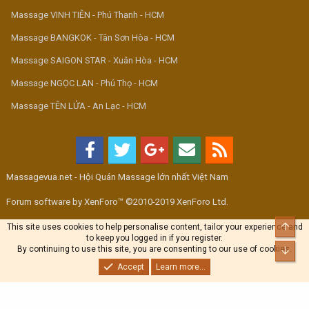
Massage VINH TIÊN - Phú Thạnh - HCM
Massage BANGKOK - Tân Sơn Hòa - HCM
Massage SAIGON STAR - Xuân Hòa - HCM
Massage NGỌC LAN - Phú Thọ - HCM
Massage TÊN LỬA - An Lạc - HCM
Massagevua.net - Hội Quán Massage lớn nhất Việt Nam
Forum software by XenForo™ ©2010-2019 XenForo Ltd.
Top
This site uses cookies to help personalise content, tailor your experience and
to keep you logged in if you register.
By continuing to use this site, you are consenting to our use of cookies.
Bott
Accept
Learn more...