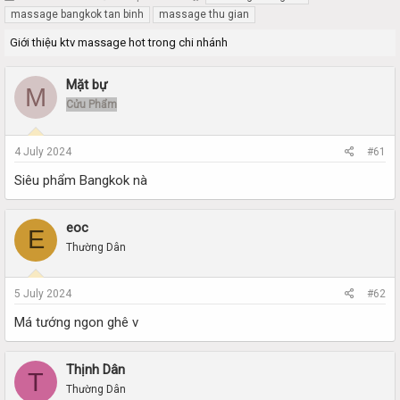
h
t
massage bangkok tan binh
massage thu gian
r
a
Giới thiệu ktv massage hot trong chi nhánh
e
r
a
t
d
d
Mặt bự
M
s
a
Cửu Phẩm
t
t
a
e
r
4 July 2024
#61
t
e
Siêu phẩm Bangkok nà
r
eoc
E
Thường Dân
5 July 2024
#62
Má tướng ngon ghê v
Thịnh Dân
T
Thường Dân