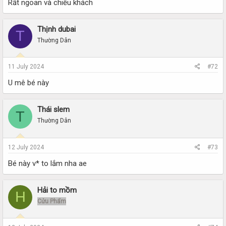
Rất ngoan và chiều khách
Thịnh dubai
T
Thường Dân
11 July 2024
#72
U mê bé này
Thái slem
T
Thường Dân
12 July 2024
#73
Bé này v* to lắm nha ae
Hải to mồm
H
Cửu Phẩm