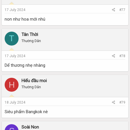
17 July 2024
#77
non như hoa mới nhú
Tân Thời
T
Thường Dân
17 July 2024
#78
Dể thương nhẹ nhàng
Hiếu đầu moi
H
Thường Dân
18 July 2024
#79
Siêu phẩm Bangkok nè
Soài Non