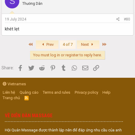
S
Thường Dân
19 July 2024
#80
khét lẹt
First
Last
Prev
4 of 7
Next
You must log in or register to reply here.
Facebook
Twitter
Reddit
Pinterest
Tumblr
WhatsApp
Email
Link
Share:
Vietnames
Liên hệ
Quảng cáo
Terms and rules
Privacy policy
Help
Trang chủ
R
S
S
VỀ DIỄN ĐÀN MASSAGE
Hội Quán Massage được thành lập nên để đáp ứng nhu cầu của anh