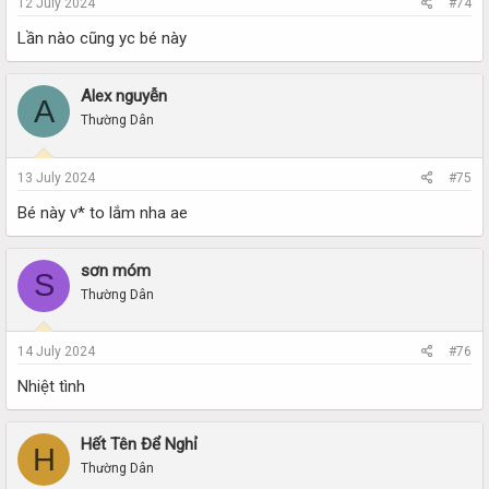
12 July 2024
#74
Lần nào cũng yc bé này
Alex nguyễn
A
Thường Dân
13 July 2024
#75
Bé này v* to lắm nha ae
sơn móm
S
Thường Dân
14 July 2024
#76
Nhiệt tình
Hết Tên Để Nghỉ
H
Thường Dân