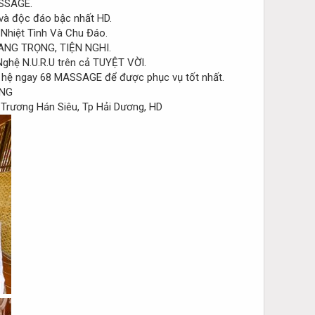
ASSAGE.
và độc đáo bậc nhất HD.
 Nhiệt Tình Và Chu Đáo.
ANG TRỌNG, TIỆN NGHI.
Nghệ N.U.R.U trên cả TUYỆT VỜI.
ên hệ ngay 68 MASSAGE để được phục vụ tốt nhất.
rương Hán Siêu, Tp Hải Dương, HD