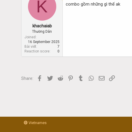
K
combo gồm những gì thế ak
khachaiab
Thường Dân
Joined
16 September 2025
Bài viết
7
Reaction score
0
Facebook
Twitter
Reddit
Pinterest
Tumblr
WhatsApp
Email
Link
Share:
Vietnames