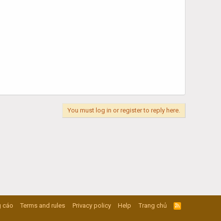
You must log in or register to reply here.
 cáo
Terms and rules
Privacy policy
Help
Trang chủ
R
S
S