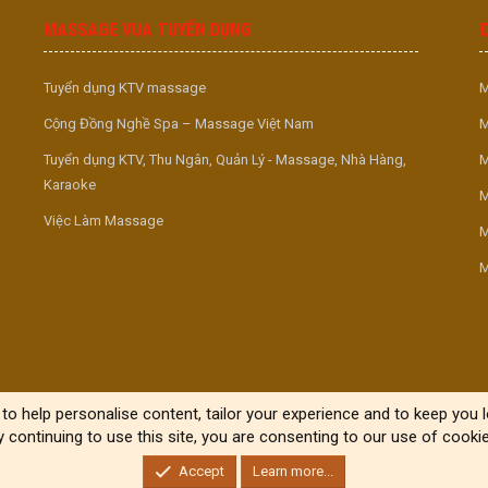
MASSAGE VUA TUYỂN DỤNG
Tuyển dụng KTV massage
M
Cộng Đồng Nghề Spa – Massage Việt Nam
M
Tuyển dụng KTV, Thu Ngân, Quản Lý - Massage, Nhà Hàng,
M
Karaoke
M
Việc Làm Massage
M
M
to help personalise content, tailor your experience and to keep you lo
y continuing to use this site, you are consenting to our use of cookie
Accept
Learn more...