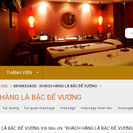
THÀNH VIÊN
 Bắc
68 MASSAGE - KHÁCH HÀNG LÀ BẬC ĐẾ VƯƠNG
 HÀNG LÀ BẬC ĐẾ VƯƠNG
hải dương
hoi quan massage
massage
massage mien bac
massage 
Với tiêu chí: "KHÁCH HÀNG LÀ BẬC ĐẾ VƯƠNG