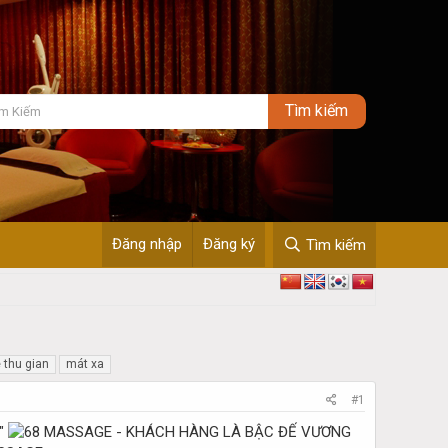
Đăng nhập
Đăng ký
Tìm kiếm
thu gian
mát xa
#1
"