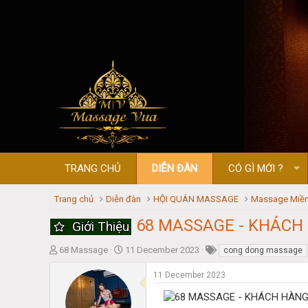
TRANG CHỦ
DIỄN ĐÀN
CÓ GÌ MỚI ?
Trang chủ
Diễn đàn
HỘI QUÁN MASSAGE
Massage Miền
68 MASSAGE - KHÁCH
Giới Thiệu
T
S
68 Massage
11 December 2023
cong dong massage
h
t
r
a
11 December 2023
e
r
a
t