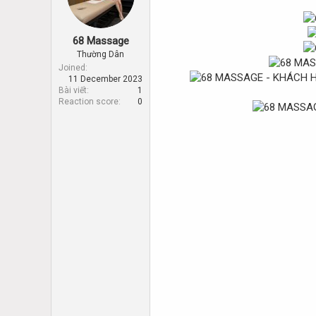
d
d
s
a
t
t
68 Massage
a
e
r
Thường Dân
t
Joined
11 December 2023
e
Bài viết
1
r
Reaction score
0