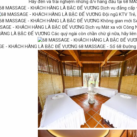
Hãy đến và trải nghiệm những d/v hàng đầu tại 68 M
Dịch vu đẳng cấp 
Đội ngũ KTV Trẻ,
Không gian mới S
Dịch vụ Mát xa với Công 
Các quý ngài còn chần chừ gì nữa, hãy li
68 MASSAGE - Số 68 Đường T