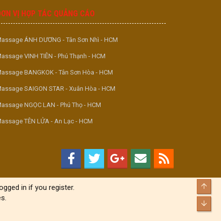
ĐƠN VỊ HỢP TÁC QUẢNG CÁO
assage ÁNH DƯƠNG - Tân Sơn Nhì - HCM
assage VINH TIÊN - Phú Thạnh - HCM
assage BANGKOK - Tân Sơn Hòa - HCM
assage SAIGON STAR - Xuân Hòa - HCM
assage NGỌC LAN - Phú Thọ - HCM
assage TÊN LỬA - An Lạc - HCM
Top
gged in if you register.
s.
Bott