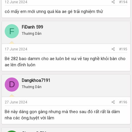
12 June 2024
#194
có mấy em mới ưnng quá kìa ae gé trải nghiệm thử
FiDanh 599
F
Thường Dân
17 June 2024
#195
Bé 282 bao damm cho ae luôn bé vui vẻ tay nghề khỏi bàn cho
ae lên đỉnh luôn
Dangkhoa7191
D
Thường Dân
27 June 2024
#196
Bé này dáng gọn gàng nhưng mà theo sau đó rất rất là dâm
nha các ông,tuyệt vời lắm