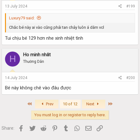
13 July 2024
#199
Luxury79 said:
Chắc bé này ai vào cũng phải tan chảy luôn á dâm vcl
Tui chịu bé 129 hơn nhe xinh nhiệt tình
Ho minh nhât
H
Thường Dân
14 July 2024
#200
Bé này không chê vào đâu được
First
Last
Prev
10 of 12
Next
You must log in or register to reply here.
Facebook
Twitter
Reddit
Pinterest
Tumblr
WhatsApp
Email
Link
Share: