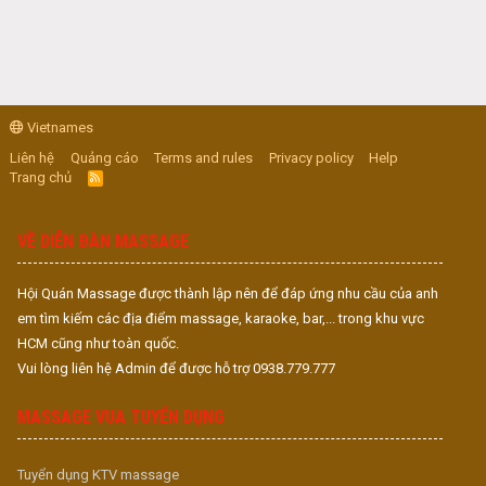
Vietnames
Liên hệ
Quảng cáo
Terms and rules
Privacy policy
Help
Trang chủ
R
S
S
VỀ DIỄN ĐÀN MASSAGE
Hội Quán Massage được thành lập nên để đáp ứng nhu cầu của anh
em tìm kiếm các địa điểm massage, karaoke, bar,... trong khu vực
HCM cũng như toàn quốc.
Vui lòng liên hệ Admin để được hỗ trợ 0938.779.777
MASSAGE VUA TUYỂN DỤNG
Tuyển dụng KTV massage