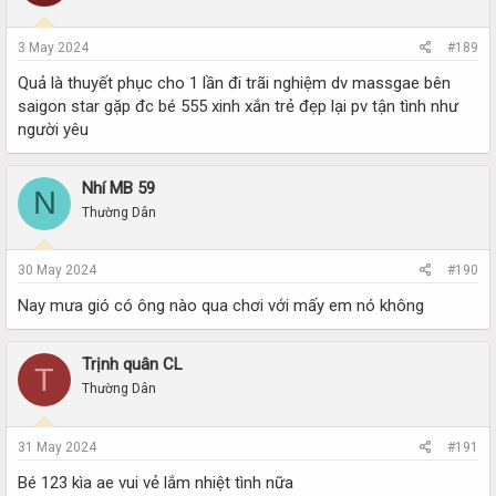
3 May 2024
#189
Quả là thuyết phục cho 1 lần đi trãi nghiệm dv massgae bên
saigon star gặp đc bé 555 xinh xắn trẻ đẹp lại pv tận tình như
người yêu
Nhí MB 59
N
Thường Dân
30 May 2024
#190
Nay mưa gió có ông nào qua chơi với mấy em nó không
Trịnh quân CL
T
Thường Dân
31 May 2024
#191
Bé 123 kìa ae vui vẻ lắm nhiệt tình nữa