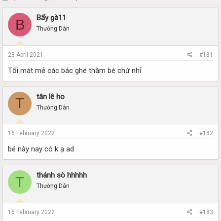
h
t
r
a
Bẩy gà11
B
e
r
Thường Dân
a
t
d
d
s
a
28 April 2021
#181
t
t
a
e
Tối mát mẻ các bác ghé thăm bé chứ nhỉ
r
t
e
tân lê ho
T
r
Thường Dân
16 February 2022
#182
bé này nay có k ạ ad
thánh sò hhhhh
T
Thường Dân
16 February 2022
#183