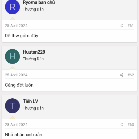
r
a
Ryoma ban chủ
R
e
r
Thường Dân
a
t
d
d
s
a
25 April 2024
#61
t
t
a
e
Dể thw gớm đấy
r
t
e
Huutan228
H
r
Thường Dân
25 April 2024
#62
Căng đét luôn
Tiến LV
T
Thường Dân
28 April 2024
#63
Nhỏ nhắn xinh xắn