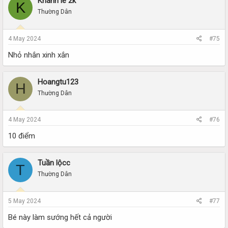
Khánh lé 2k
K
Thường Dân
4 May 2024
#75
Nhỏ nhắn xinh xắn
Hoangtu123
H
Thường Dân
4 May 2024
#76
10 điểm
Tuần lộcc
T
Thường Dân
5 May 2024
#77
Bé này làm sướng hết cả người