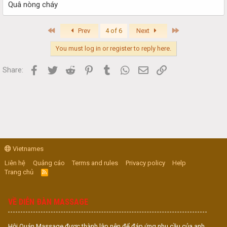
Quâ nòng cháy
First
Last
Prev
4 of 6
Next
You must log in or register to reply here.
Facebook
Twitter
Reddit
Pinterest
Tumblr
WhatsApp
Email
Link
Share:
Vietnames
Liên hệ
Quảng cáo
Terms and rules
Privacy policy
Help
Trang chủ
R
S
S
VỀ DIỄN ĐÀN MASSAGE
Hội Quán Massage được thành lập nên để đáp ứng nhu cầu của anh