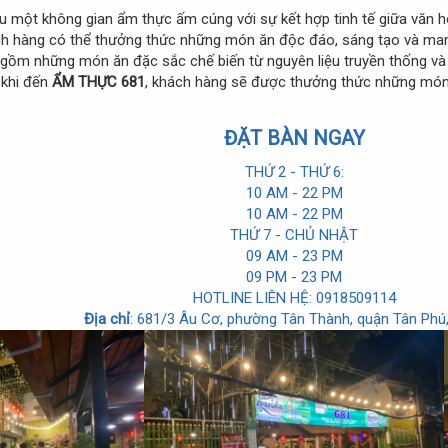
u một không gian ẩm thực ấm cúng với sự kết hợp tinh tế giữa văn
ch hàng có thể thưởng thức những món ăn độc đáo, sáng tạo và man
 gồm những món ăn đặc sắc chế biến từ nguyên liệu truyền thống và 
 khi đến
ẨM THỰC 681
, khách hàng sẽ được thưởng thức những món 
ĐẶT BÀN NGAY
THỨ 2 - THỨ 6:
10 AM - 22 PM
10 AM - 22 PM
THỨ 7 - CHỦ NHẬT
09 AM - 23 PM
09 PM - 23 PM
HOTLINE LIÊN HỆ: 0918509114
Địa chỉ
: 681/3 Âu Cơ, phường Tân Thành, quận Tân Phú