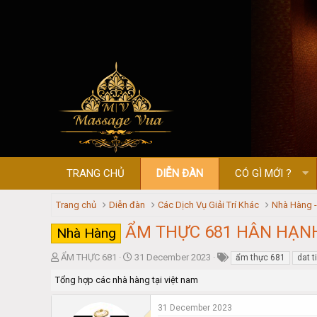
TRANG CHỦ
DIỄN ĐÀN
CÓ GÌ MỚI ?
Trang chủ
Diễn đàn
Các Dịch Vụ Giải Trí Khác
Nhà Hàng 
ẨM THỰC 681 HÂN HẠN
Nhà Hàng
T
S
ẨM THỰC 681
31 December 2023
ẩm thực 681
dat 
h
t
Tổng hợp các nhà hàng tại việt nam
r
a
e
r
a
t
31 December 2023