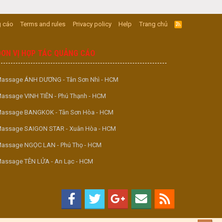
 cáo
Terms and rules
Privacy policy
Help
Trang chủ
R
S
S
ĐƠN VỊ HỢP TÁC QUẢNG CÁO
assage ÁNH DƯƠNG - Tân Sơn Nhì - HCM
assage VINH TIÊN - Phú Thạnh - HCM
assage BANGKOK - Tân Sơn Hòa - HCM
assage SAIGON STAR - Xuân Hòa - HCM
assage NGỌC LAN - Phú Thọ - HCM
assage TÊN LỬA - An Lạc - HCM