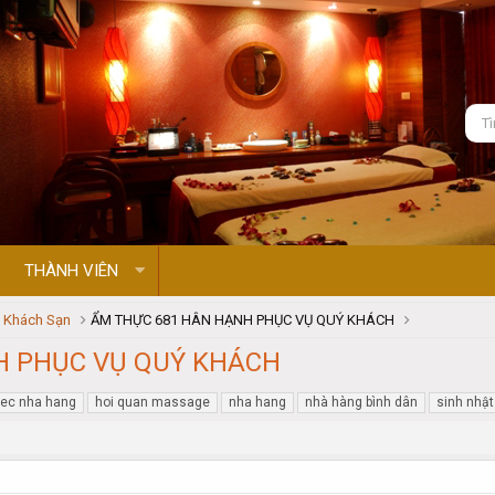
THÀNH VIÊN
- Khách Sạn
ẨM THỰC 681 HÂN HẠNH PHỤC VỤ QUÝ KHÁCH
H PHỤC VỤ QUÝ KHÁCH
tiec nha hang
hoi quan massage
nha hang
nhà hàng bình dân
sinh nhật