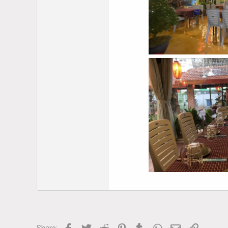
Facebook
Twitter
Reddit
Pinterest
Tumblr
WhatsApp
Email
Link