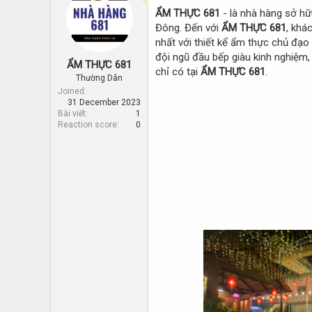
d
d
ẨM THỰC 681
- là nhà hàng sở hữ
s
a
Đông. Đến với
ẨM THỰC 681
, khá
t
t
a
e
nhất với thiết kể ẩm thực chủ đạo
r
đội ngũ đầu bếp giàu kinh nghiệm,
ẨM THỰC 681
t
chỉ có tại
ẨM THỰC 681
.
Thường Dân
e
r
Joined
31 December 2023
Bài viết
1
Reaction score
0