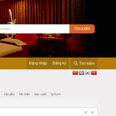
Đăng nhập
Đăng ký
Tìm kiếm
tân phú
tất niên
tiệc cưới
tp.hcm
#1