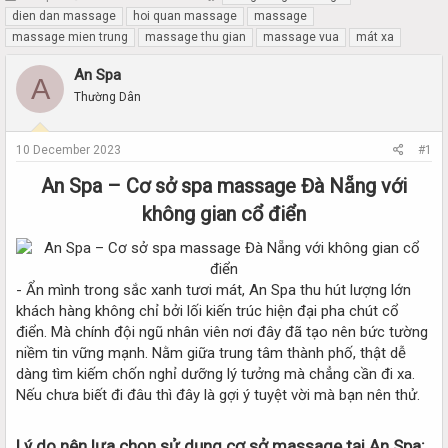
h
t
dien dan massage
hoi quan massage
massage
r
a
massage mien trung
massage thu gian
massage vua
mát xa
e
r
a
t
An Spa
A
d
d
Thường Dân
s
a
t
t
a
e
10 December 2023
#1
r
t
An Spa – Cơ sở spa massage Đà Nẵng với
e
không gian cổ điển
r
- Ẩn mình trong sắc xanh tươi mát, An Spa thu hút lượng lớn
khách hàng không chỉ bởi lối kiến trúc hiện đại pha chút cổ
điển. Mà chính đội ngũ nhân viên nơi đây đã tạo nên bức tường
niềm tin vững mạnh. Nằm giữa trung tâm thành phố, thật dễ
dàng tìm kiếm chốn nghỉ dưỡng lý tưởng mà chẳng cần đi xa.
Nếu chưa biết đi đâu thì đây là gợi ý tuyệt vời mà bạn nên thử.
Lý do nên lựa chọn sử dụng cơ sở massage tại An Spa: