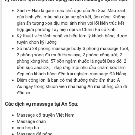
Xanh – Nâu là gam màu chủ đạo của An Spa. Màu xanh
của bình yên, màu nâu của sự gắn kết, ấm cúng. Không
gian ấn tượng xoa dịu mọi ánh nhìn với lối kiến trúc kết
hợp giữa phương Tây hiện đại và Chăm Pa cổ kính.
Kỹ thuật viên lành nghề và hiểu tâm lý khách hàng, được
tuyển chọn kỹ lưỡng.
Sở hữu 38 phòng massage body, 3 phòng massage foot,
2 phòng xông đá muối Himalaya, 2 phòng xông ướt, 2
phòng xông khô, 57 bồn ngâm thuốc lá người Dao đỏ, 2
bồn sục Jacuzzi,… đáp ứng mọi nhu cầu chăm sóc làm
đẹp của khách hàng đến trải nghiệm massage Đà Nẵng.
Điểm cộng lớn là bạn có thể thưởng thức ẩm thực Á –
Âu ngay trong khuôn viên nhà hàng An mà chẳng cần đi
đâu xa.
Các dịch vụ massage tại An Spa:
Massage cổ truyền Việt Nam
Massage chân
xoa bóp ba
Massage đá nóng