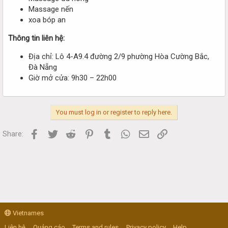
Massage nến
xoa bóp an
Thông tin liên hệ:
Địa chỉ: Lô 4-A9.4 đường 2/9 phường Hòa Cường Bắc,
Đà Nẵng
Giờ mở cửa: 9h30 – 22h00
You must log in or register to reply here.
Facebook
Twitter
Reddit
Pinterest
Tumblr
WhatsApp
Email
Link
Share:
Vietnames
Liên hệ
Quảng cáo
Terms and rules
Privacy policy
Help