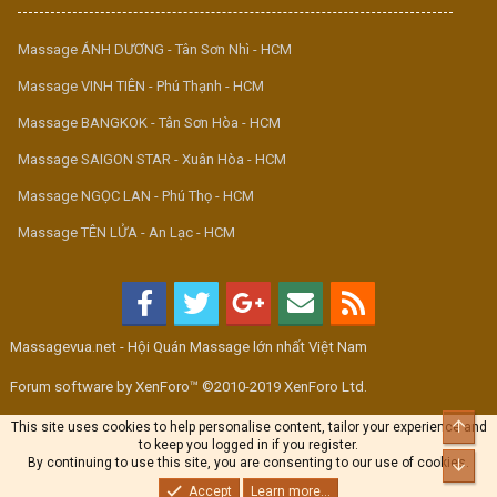
Massage ÁNH DƯƠNG - Tân Sơn Nhì - HCM
Massage VINH TIÊN - Phú Thạnh - HCM
Massage BANGKOK - Tân Sơn Hòa - HCM
Massage SAIGON STAR - Xuân Hòa - HCM
Massage NGỌC LAN - Phú Thọ - HCM
Massage TÊN LỬA - An Lạc - HCM
Massagevua.net - Hội Quán Massage lớn nhất Việt Nam
Forum software by XenForo™ ©2010-2019 XenForo Ltd.
Top
This site uses cookies to help personalise content, tailor your experience and
to keep you logged in if you register.
By continuing to use this site, you are consenting to our use of cookies.
Bott
Accept
Learn more...