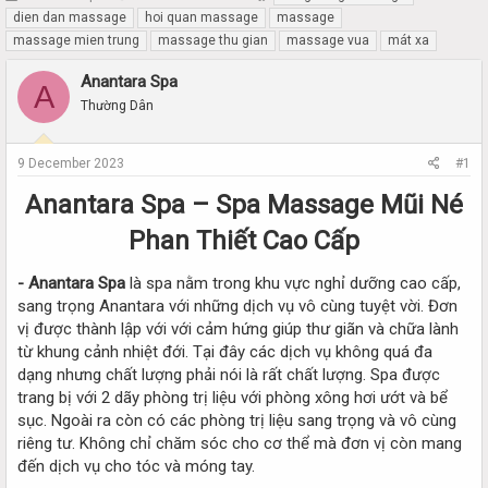
h
t
dien dan massage
hoi quan massage
massage
r
a
massage mien trung
massage thu gian
massage vua
mát xa
e
r
a
t
Anantara Spa
A
d
d
Thường Dân
s
a
t
t
a
e
9 December 2023
#1
r
t
Anantara Spa – Spa Massage Mũi Né
e
r
Phan Thiết Cao Cấp
- Anantara Spa
là spa nằm trong khu vực nghỉ dưỡng cao cấp,
sang trọng Anantara với những dịch vụ vô cùng tuyệt vời. Đơn
vị được thành lập với với cảm hứng giúp thư giãn và chữa lành
từ khung cảnh nhiệt đới. Tại đây các dịch vụ không quá đa
dạng nhưng chất lượng phải nói là rất chất lượng. Spa được
trang bị với 2 dãy phòng trị liệu với phòng xông hơi ướt và bể
sục. Ngoài ra còn có các phòng trị liệu sang trọng và vô cùng
riêng tư. Không chỉ chăm sóc cho cơ thể mà đơn vị còn mang
đến dịch vụ cho tóc và móng tay.