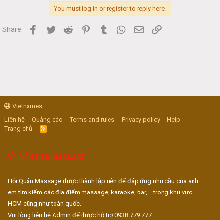
You must log in or register to reply here.
Facebook
Twitter
Reddit
Pinterest
Tumblr
WhatsApp
Email
Link
Share:
Vietnames
Liên hệ
Quảng cáo
Terms and rules
Privacy policy
Help
Trang chủ
R
S
S
VỀ DIỄN ĐÀN MASSAGE
Hội Quán Massage được thành lập nên để đáp ứng nhu cầu của anh
em tìm kiếm các địa điểm massage, karaoke, bar,... trong khu vực
HCM cũng như toàn quốc.
Vui lòng liên hệ Admin để được hỗ trợ 0938.779.777